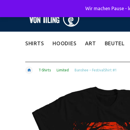
Wir machen Pause - le
SHIRTS
HOODIES
ART
BEUTEL
T-Shirts
Limited
Banshee – FestivalShirt #1