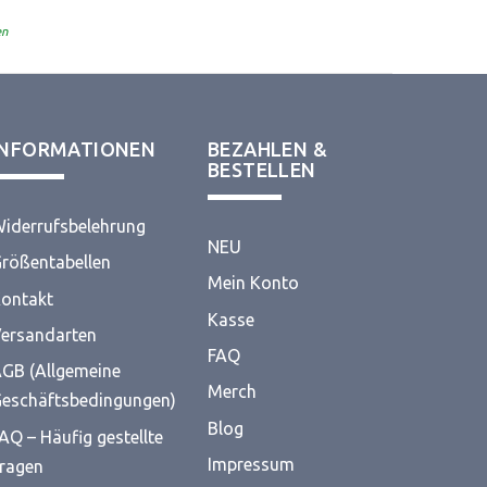
00
von 5
en
INFORMATIONEN
BEZAHLEN &
BESTELLEN
iderrufsbelehrung
NEU
rößentabellen
Mein Konto
ontakt
Kasse
ersandarten
FAQ
GB (Allgemeine
Merch
eschäftsbedingungen)
Blog
AQ – Häufig gestellte
Impressum
ragen