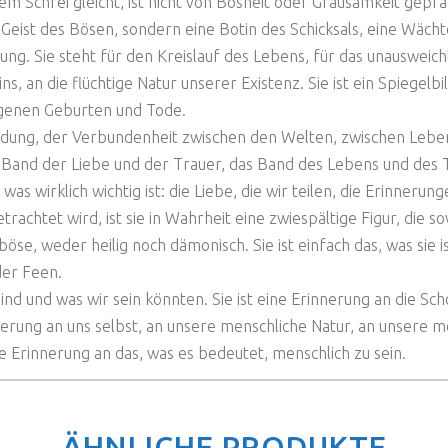
m Schrei gleicht, ist nicht von Bosheit oder Grausamkeit geprä
Geist des Bösen, sondern eine Botin des Schicksals, eine Wäch
ng. Sie steht für den Kreislauf des Lebens, für das unausweic
ns, an die flüchtige Natur unserer Existenz. Sie ist ein Spiege
igenen Geburten und Tode.
ndung, der Verbundenheit zwischen den Welten, zwischen Leben
s Band der Liebe und der Trauer, das Band des Lebens und des T
 was wirklich wichtig ist: die Liebe, die wir teilen, die Erinnerun
rachtet wird, ist sie in Wahrheit eine zwiespältige Figur, die 
h böse, weder heilig noch dämonisch. Sie ist einfach das, was sie 
der Feen.
ind und was wir sein könnten. Sie ist eine Erinnerung an die Sch
nerung an uns selbst, an unsere menschliche Natur, an unsere men
Erinnerung an das, was es bedeutet, menschlich zu sein.
ÄHNLICHE PRODUKTE