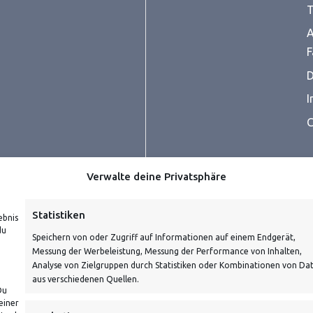
T
A
F
D
I
C
Verwalte deine Privatsphäre
Statistiken
ebnis
du
Speichern von oder Zugriff auf Informationen auf einem Endgerät,
Messung der Werbeleistung, Messung der Performance von Inhalten,
prüfe dein E-Mail-Konto für
Analyse von Zielgruppen durch Statistiken oder Kombinationen von Da
aus verschiedenen Quellen.
Du
einer