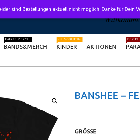
ider sind Bestellungen aktuell nicht möglich. Danke für Dein 
Willkommen
FAIRES MERCH!
»JUNGBLUTH«
DER DU
BANDS&MERCH
KINDER
AKTIONEN
PARA
BANSHEE – FE
GRÖSSE
: