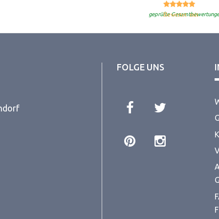
5.
Bewertet mit
geprüfte Gesamtbewertung
FOLGE UNS
W
ndorf
G
K
V
A
G
F
F