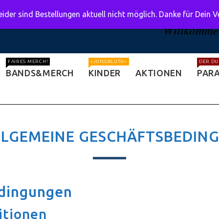
ider sind Bestellungen aktuell nicht möglich. Danke für Dein 
Willkommen
FAIRES MERCH!
»JUNGBLUTH«
DER DU
BANDS&MERCH
KINDER
AKTIONEN
PARA
LLGEMEINE GESCHÄFTSBEDIN
edingungen
itionen