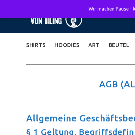
Wir machen Pause - le
SHIRTS
HOODIES
ART
BEUTEL
AGB (A
Allgemeine Geschäftsb
§ 1 Geltung, Begriffsdefin