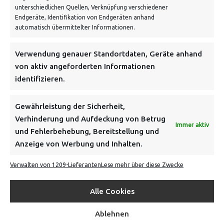
unterschiedlichen Quellen, Verknüpfung verschiedener
Endgeräte, Identifikation von Endgeräten anhand
automatisch übermittelter Informationen.
NEWSLETTER
Verwendung genauer Standortdaten, Geräte anhand
von aktiv angeforderten Informationen
identifizieren.
Danke, deine Registrierung war erfolgreich! Bitte prüfe
dein E-Mail-Konto für die Bestätigung.
Gewährleistung der Sicherheit,
Verhinderung und Aufdeckung von Betrug
FOLGE UNS
Immer aktiv
und Fehlerbehebung, Bereitstellung und
Anzeige von Werbung und Inhalten.
INFORMATIONEN
Verwalten von 1209-Lieferanten
Lese mehr über diese Zwecke
BEZAHLEN & BESTELLEN
Alle Cookies
Ablehnen