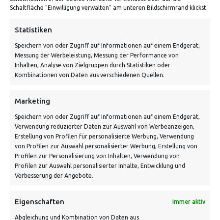
Von Tiling GmbH
Schaltfläche "Einwilligung verwalten" am unteren Bildschirmrand klickst.
Bahnhofstraße 3, 06268 Nemsdorf-Göhrendorf
Statistiken
Kontakt: Mo - Fr von 10:00 bis 18:00 Uhr
Speichern von oder Zugriff auf Informationen auf einem Endgerät,
info@vontiling.de
Messung der Werbeleistung, Messung der Performance von
Inhalten, Analyse von Zielgruppen durch Statistiken oder
Kombinationen von Daten aus verschiedenen Quellen.
Schnell und grün versendet:
Marketing
Speichern von oder Zugriff auf Informationen auf einem Endgerät,
Verwendung reduzierter Daten zur Auswahl von Werbeanzeigen,
Erstellung von Profilen für personalisierte Werbung, Verwendung
von Profilen zur Auswahl personalisierter Werbung, Erstellung von
Profilen zur Personalisierung von Inhalten, Verwendung von
Profilen zur Auswahl personalisierter Inhalte, Entwicklung und
Verbesserung der Angebote.
VERSANDKOSTENHINWEIS:
Eigenschaften
Immer aktiv
Abgleichung und Kombination von Daten aus