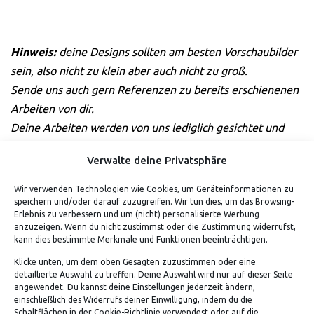
Hinweis:
deine Designs sollten am besten Vorschaubilder
sein, also nicht zu klein aber auch nicht zu groß.
Sende uns auch gern Referenzen zu bereits erschienenen
Arbeiten von dir.
Deine Arbeiten werden von uns lediglich gesichtet und
nicht anderweitig verwendet. Sollten wir Interesse oder
Verwalte deine Privatsphäre
Fragen haben, melden wir uns bei dir.
Wir verwenden Technologien wie Cookies, um Geräteinformationen zu
Bis bald!
speichern und/oder darauf zuzugreifen. Wir tun dies, um das Browsing-
Das "von Tiling"-Team
Erlebnis zu verbessern und um (nicht) personalisierte Werbung
anzuzeigen. Wenn du nicht zustimmst oder die Zustimmung widerrufst,
kann dies bestimmte Merkmale und Funktionen beeinträchtigen.
Klicke unten, um dem oben Gesagten zuzustimmen oder eine
detaillierte Auswahl zu treffen. Deine Auswahl wird nur auf dieser Seite
ADRESSE
angewendet. Du kannst deine Einstellungen jederzeit ändern,
einschließlich des Widerrufs deiner Einwilligung, indem du die
Schaltflächen in der Cookie-Richtlinie verwendest oder auf die