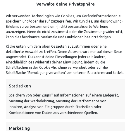
Verwalte deine Privatsphäre
Wir verwenden Technologien wie Cookies, um Geräteinformationen zu
BANSHEE – FESTIVALSHIRT #1
speichern und/oder darauf zuzugreifen. Wir tun dies, um das Browsing-
Erlebnis zu verbessern und um (nicht) personalisierte Werbung
anzuzeigen. Wenn du nicht zustimmst oder die Zustimmung widerrufst,
kann dies bestimmte Merkmale und Funktionen beeinträchtigen.
Klicke unten, um dem oben Gesagten zuzustimmen oder eine
detaillierte Auswahl zu treffen. Deine Auswahl wird nur auf dieser Seite
angewendet. Du kannst deine Einstellungen jederzeit ändern,
einschließlich des Widerrufs deiner Einwilligung, indem du die
Schaltflächen in der Cookie-Richtlinie verwendest oder auf die
Schaltfläche "Einwilligung verwalten" am unteren Bildschirmrand klickst.
ADRESSE
Statistiken
Speichern von oder Zugriff auf Informationen auf einem Endgerät,
Von Tiling GmbH
Messung der Werbeleistung, Messung der Performance von
Bahnhofstraße 3, 06268 Nemsdorf-Göhrendorf
Inhalten, Analyse von Zielgruppen durch Statistiken oder
Kombinationen von Daten aus verschiedenen Quellen.
Kontakt: Mo - Fr von 10:00 bis 18:00 Uhr
info@vontiling.de
Marketing