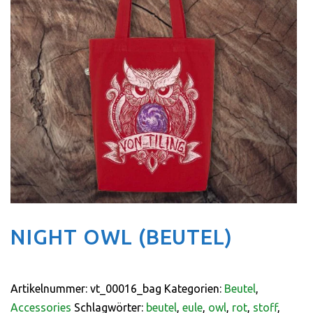
NIGHT OWL (BEUTEL)
Artikelnummer:
vt_00016_bag
Kategorien:
Beutel
,
Accessories
Schlagwörter:
beutel
,
eule
,
owl
,
rot
,
stoff
,