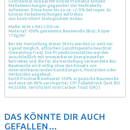
Continental und EarthPositive Produkte können
Maßabweichungen gegenüber der Maßtabelle
aufweisen. Diese kann bis zu ca. +/-5% betragen. Es
können Farbabweichungen auftreten.
Aus kontrolliert biologischem Anbau
Maße: W36 x H42 x D8 cm
Material: 100% gekämmte Baumwolle (Bio); Köper
170g/m²
Bei der Herstellung dieses Shirts werden so weit nur
irgend möglich, ethischen Gesichtspunkte beachtet
(Sweatshop free). Die Produktionsstätten werden
ausschließlich mit erneuerbaren Energiequellen
betrieben und die für die Herstellung verwendete Bio-
Baumwolle wird völlig ohne den Einsatz von
mineralölbasierenden Kunstdüngern, Pestiziden oder
Herbiziden angebaut.
Earth Positive® bedeutet 100% organische Baumwolle
und eine um 90% verringerter CO² Fußabdruck (laut BSI
PAS2050, zertifiziert vom Carbon Trust (UK).)
DAS KÖNNTE DIR AUCH
GEFALLEN…