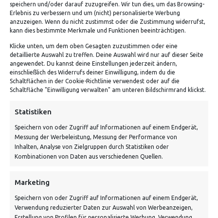
speichern und/oder darauf zuzugreifen. Wir tun dies, um das Browsing-
Erlebnis zu verbessern und um (nicht) personalisierte Werbung
anzuzeigen. Wenn du nicht zustimmst oder die Zustimmung widerrufst,
kann dies bestimmte Merkmale und Funktionen beeinträchtigen.
Klicke unten, um dem oben Gesagten zuzustimmen oder eine
detaillierte Auswahl zu treffen. Deine Auswahl wird nur auf dieser Seite
angewendet. Du kannst deine Einstellungen jederzeit ändern,
einschließlich des Widerrufs deiner Einwilligung, indem du die
Schaltflächen in der Cookie-Richtlinie verwendest oder auf die
Schaltfläche "Einwilligung verwalten" am unteren Bildschirmrand klickst.
ADRESSE
Statistiken
Speichern von oder Zugriff auf Informationen auf einem Endgerät,
Von Tiling GmbH
Messung der Werbeleistung, Messung der Performance von
Bahnhofstraße 3, 06268 Nemsdorf-Göhrendorf
Inhalten, Analyse von Zielgruppen durch Statistiken oder
Kombinationen von Daten aus verschiedenen Quellen.
Kontakt: Mo - Fr von 10:00 bis 18:00 Uhr
info@vontiling.de
Marketing
Speichern von oder Zugriff auf Informationen auf einem Endgerät,
Verwendung reduzierter Daten zur Auswahl von Werbeanzeigen,
Schnell und grün versendet:
Erstellung von Profilen für personalisierte Werbung, Verwendung