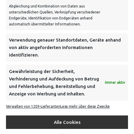
Abgleichung und Kombination von Daten aus
unterschiedlichen Quellen, Verknüpfung verschiedener
Endgeräte, Identifikation von Endgeräten anhand
automatisch übermittelter Informationen.
NEWSLETTER
Verwendung genauer Standortdaten, Geräte anhand
von aktiv angeforderten Informationen
identifizieren.
Danke, deine Registrierung war erfolgreich! Bitte prüfe
dein E-Mail-Konto für die Bestätigung.
Gewährleistung der Sicherheit,
Verhinderung und Aufdeckung von Betrug
FOLGE UNS
Immer aktiv
und Fehlerbehebung, Bereitstellung und
Anzeige von Werbung und Inhalten.
INFORMATIONEN
Verwalten von 1209-Lieferanten
Lese mehr über diese Zwecke
BEZAHLEN & BESTELLEN
Alle Cookies