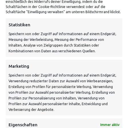
einschließlich des Widerrufs deiner Einwilligung, indem du die
Schaltflächen in der Cookie-Richtlinie verwendest oder auf die
Von Tiling GmbH
Schaltfläche "Einwilligung verwalten" am unteren Bildschirmrand klickst.
Bahnhofstraße 3, 06268 Nemsdorf-Göhrendorf
Statistiken
Kontakt: Mo - Fr von 10:00 bis 18:00 Uhr
Speichern von oder Zugriff auf Informationen auf einem Endgerät,
info@vontiling.de
Messung der Werbeleistung, Messung der Performance von
Inhalten, Analyse von Zielgruppen durch Statistiken oder
Kombinationen von Daten aus verschiedenen Quellen.
Schnell und grün versendet:
Marketing
Speichern von oder Zugriff auf Informationen auf einem Endgerät,
Verwendung reduzierter Daten zur Auswahl von Werbeanzeigen,
Erstellung von Profilen für personalisierte Werbung, Verwendung
von Profilen zur Auswahl personalisierter Werbung, Erstellung von
Profilen zur Personalisierung von Inhalten, Verwendung von
Profilen zur Auswahl personalisierter Inhalte, Entwicklung und
Verbesserung der Angebote.
VERSANDKOSTENHINWEIS:
Eigenschaften
Immer aktiv