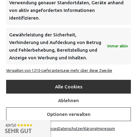
Verwendung genauer Standortdaten, Geräte anhand
von aktiv angeforderten Informationen
identifizieren.
Gewährleistung der Sicherheit,
Verhinderung und Aufdeckung von Betrug
Immer aktiv
und Fehlerbehebung, Bereitstellung und
Anzeige von Werbung und Inhalten.
Verwalten von 1210-Lieferanten
Lese mehr über diese Zwecke
“FOR FUTURE” – JUNGBLUTH
(JUGEND/KINDERSHIRT)
Alle Cookies
Verdiene bis zu 29 Punkte.
Ablehnen
Optionen verwalten
Opt-out preferences
Datenschutzerklärung
Impressum