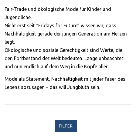
Fair-Trade und ökologische Mode für Kinder und
Schaut echt gut aus
Jugendliche.
und ist auch sicher
Nicht erst seit “Fridays for Future” wissen wir, dass
dividuell und mal was
Nachhaltigkeit gerade der jungen Generation am Herzen
deres als immer nur
liegt.
diese Bandshirts.
Ökologische und soziale Gerechtigkeit sind Werte, die
den Fortbestand der Welt bedeuten. Lange unbeachtet
Jonas H.
und nun endlich auf dem Weg in die Köpfe aller.
Mode als Statement, Nachhaltigkeit mit jeder Faser des
Lebens sozusagen – das will Jungbluth sein.
FILTER