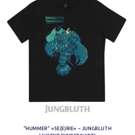
“HUMMER” »SE(E)RIE« – JUNGBLUTH