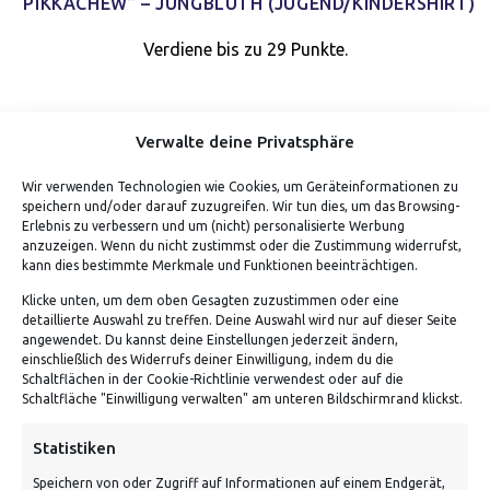
“PIKKACHEW” – JUNGBLUTH (JUGEND/KINDERSHIRT)
Verdiene bis zu 29 Punkte.
Verwalte deine Privatsphäre
Wir verwenden Technologien wie Cookies, um Geräteinformationen zu
speichern und/oder darauf zuzugreifen. Wir tun dies, um das Browsing-
Erlebnis zu verbessern und um (nicht) personalisierte Werbung
anzuzeigen. Wenn du nicht zustimmst oder die Zustimmung widerrufst,
kann dies bestimmte Merkmale und Funktionen beeinträchtigen.
Klicke unten, um dem oben Gesagten zuzustimmen oder eine
detaillierte Auswahl zu treffen. Deine Auswahl wird nur auf dieser Seite
ADRESSE
angewendet. Du kannst deine Einstellungen jederzeit ändern,
einschließlich des Widerrufs deiner Einwilligung, indem du die
Schaltflächen in der Cookie-Richtlinie verwendest oder auf die
Von Tiling GmbH
Schaltfläche "Einwilligung verwalten" am unteren Bildschirmrand klickst.
Bahnhofstraße 3, 06268 Nemsdorf-Göhrendorf
Statistiken
Kontakt: Mo - Fr von 10:00 bis 18:00 Uhr
Speichern von oder Zugriff auf Informationen auf einem Endgerät,