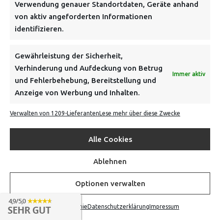
NEWSLETTER
Verwendung genauer Standortdaten, Geräte anhand
von aktiv angeforderten Informationen
identifizieren.
Danke, deine Registrierung war erfolgreich! Bitte prüfe
dein E-Mail-Konto für die Bestätigung.
Gewährleistung der Sicherheit,
Verhinderung und Aufdeckung von Betrug
FOLGE UNS
Immer aktiv
und Fehlerbehebung, Bereitstellung und
Anzeige von Werbung und Inhalten.
INFORMATIONEN
Verwalten von 1209-Lieferanten
Lese mehr über diese Zwecke
BEZAHLEN & BESTELLEN
Alle Cookies
Ablehnen
VON TILING
Optionen verwalten
© 2016-2026
Cookie-Richtlinie
Datenschutzerklärung
Impressum
NACH OBEN