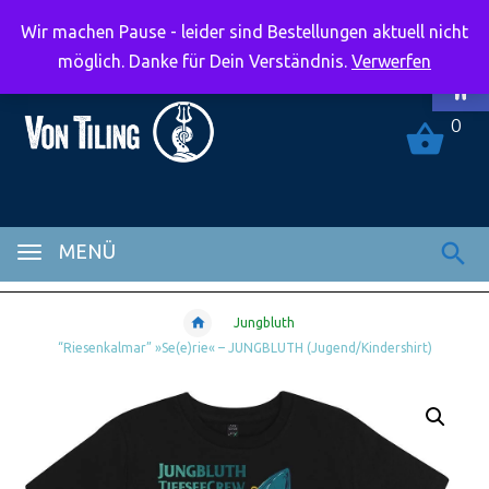
Wir machen Pause - leider sind Bestellungen aktuell nicht
Symbolle
möglich. Danke für Dein Verständnis.
Verwerfen
0
MENÜ
Jungbluth
“Riesenkalmar” »Se(e)rie« – JUNGBLUTH (Jugend/Kindershirt)