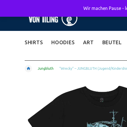
Wir machen Pause - le
SHIRTS
HOODIES
ART
BEUTEL
Jungbluth
“Wrecky” – JUNGBLUTH (Jugend/Kindershir