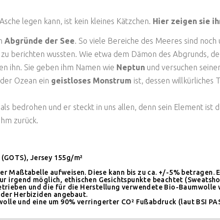
Asche legen kann, ist kein kleines Kätzchen.
Hier zeigen sie i
en
Abgründe der See
. So viele Bereiche des Meeres sind noc
nst zu berichten wussten. Wie etwa dem Dämon des Abgrunds, 
nen ihn. Sie geben ihm Namen wie
Neptun
und versuchen seine
s der Ozean ein
geistloses Monstrum
ist, dessen willkürliches
als bedrohen und er steckt in uns allen, denn sein Element ist 
 ihm zurück.
 (GOTS), Jersey 155g/m²
Maßtabelle aufweisen. Diese kann bis zu ca. +/-5% betragen. 
 nur irgend möglich, ethischen Gesichtspunkte beachtet (Sweatsh
etrieben und die für die Herstellung verwendete Bio-Baumwolle w
oder Herbiziden angebaut.
lle und eine um 90% verringerter CO² Fußabdruck (laut BSI PAS2