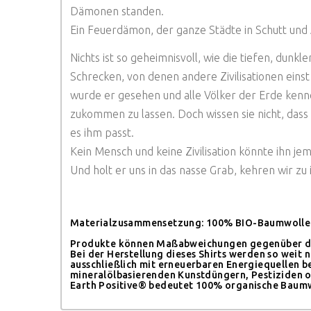
Dämonen standen.
Ein Feuerdämon, der ganze Städte in Schutt und 
Nichts ist so geheimnisvoll, wie die tiefen, dunkl
Schrecken, von denen andere Zivilisationen ei
wurde er gesehen und alle Völker der Erde ken
zukommen zu lassen. Doch wissen sie nicht, das
es ihm passt.
Kein Mensch und keine Zivilisation könnte ihn jem
Und holt er uns in das nasse Grab, kehren wir zu
Materialzusammensetzung
: 100% BIO-Baumwolle
Produkte können Maßabweichungen gegenüber der 
Bei der Herstellung dieses Shirts werden so weit
ausschließlich mit erneuerbaren Energiequellen b
mineralölbasierenden Kunstdüngern, Pestiziden 
Earth Positive® bedeutet 100% organische Baumwo