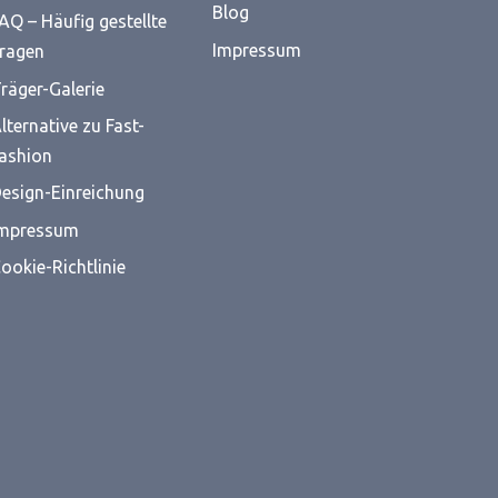
Blog
AQ – Häufig gestellte
Impressum
ragen
räger-Galerie
lternative zu Fast-
ashion
esign-Einreichung
mpressum
ookie-Richtlinie
Alle Cookies
Ablehnen
ten
Optionen verwalten