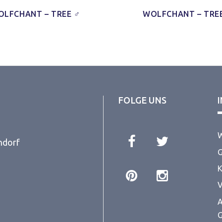
OLFCHANT – TREE ♂
WOLFCHANT – TRE
FOLGE UNS
W
ndorf
G
K
V
A
G