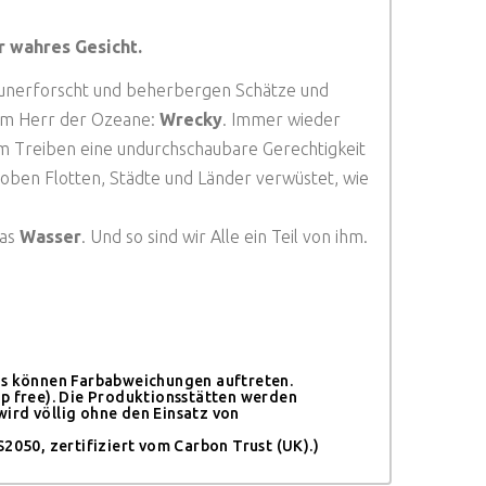
hr wahres Gesicht.
h unerforscht und beherbergen Schätze und
dem Herr der Ozeane:
Wrecky
. Immer wieder
m Treiben eine undurchschaubare Gerechtigkeit
 Toben Flotten, Städte und Länder verwüstet, wie
das
Wasser
. Und so sind wir Alle ein Teil von ihm.
Es können Farbabweichungen auftreten.
op free). Die Produktionsstätten werden
ird völlig ohne den Einsatz von
050, zertifiziert vom Carbon Trust (UK).)