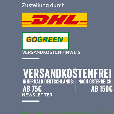
VERSANDKOSTENHINWEIS:
Wir verwenden Technologien wie Cookies, um Geräteinformationen zu
speichern und/oder darauf zuzugreifen. Wir tun dies, um das Browsing-Erl
zu verbessern und um (nicht) personalisierte Werbung anzuzeigen. Wenn 
nicht zustimmst oder die Zustimmung widerrufst, kann dies bestimmte
Merkmale und Funktionen beeinträchtigen.
Klicke unten, um dem oben Gesagten zuzustimmen oder eine detaillierte
NEWSLETTER
Auswahl zu treffen. Deine Auswahl wird nur auf dieser Seite angewendet. 
kannst deine Einstellungen jederzeit ändern, einschließlich des Widerrufs d
Einwilligung, indem du die Schaltflächen in der Cookie-Richtlinie verwende
auf die Schaltfläche "Einwilligung verwalten" am unteren Bildschirmrand kli
Danke, deine Registrierung war erfolgreich! Bitte 