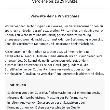
Verdiene bis zu 29 Punkte.
Verwalte deine Privatsphäre
Wir verwenden Technologien wie Cookies, um Geräteinformationen zu
speichern und/oder darauf zuzugreifen. Wir tun dies, um das Browsing-
Erlebnis zu verbessern und um (nicht) personalisierte Werbung
anzuzeigen. Wenn du nicht zustimmst oder die Zustimmung widerrufst,
kann dies bestimmte Merkmale und Funktionen beeinträchtigen.
Klicke unten, um dem oben Gesagten zuzustimmen oder eine
detaillierte Auswahl zu treffen. Deine Auswahl wird nur auf dieser Seite
ADRESSE
angewendet. Du kannst deine Einstellungen jederzeit ändern,
einschließlich des Widerrufs deiner Einwilligung, indem du die
Schaltflächen in der Cookie-Richtlinie verwendest oder auf die
Von Tiling GmbH
Schaltfläche "Einwilligung verwalten" am unteren Bildschirmrand klickst.
Bahnhofstraße 3, 06268 Nemsdorf-Göhrendorf
Statistiken
Kontakt: Mo - Fr von 10:00 bis 18:00 Uhr
Speichern von oder Zugriff auf Informationen auf einem Endgerät,
info@vontiling.de
Messung der Werbeleistung, Messung der Performance von
Inhalten, Analyse von Zielgruppen durch Statistiken oder
Kombinationen von Daten aus verschiedenen Quellen.