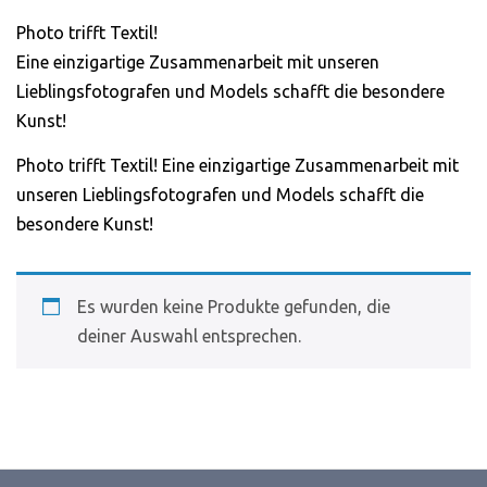
Schaut echt gut aus
Photo trifft Textil!
und ist auch sicher
Eine einzigartige Zusammenarbeit mit unseren
dividuell und mal was
Lieblingsfotografen und Models schafft die besondere
deres als immer nur
Kunst!
diese Bandshirts.
Photo trifft Textil! Eine einzigartige Zusammenarbeit mit
Jonas H.
unseren Lieblingsfotografen und Models schafft die
besondere Kunst!
Es wurden keine Produkte gefunden, die
deiner Auswahl entsprechen.