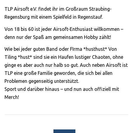
Schaut echt gut aus
TLP Airsoft e.V. findet ihr im Großraum Straubing-
und ist auch sicher
Regensburg mit einem Spielfeld in Regenstauf.
dividuell und mal was
Von 18 bis 60 ist jeder Airsoft-Enthusiast willkommen –
deres als immer nur
denn nur der Spaß am gemeinsamen Hobby zählt!
diese Bandshirts.
Wie bei jeder guten Band oder FIrma *husthust* Von
Jonas H.
Tiling *hust* sind sie ein Haufen lustiger Chaoten, ohne
ginge es aber auch nur halb so gut. Auch neben Airsoft ist
TLP eine große Familie geworden, die sich bei allen
Problemen gegenseitig unterstützt.
Sport und darüber hinaus – und nun auch offiziell mit
Merch!