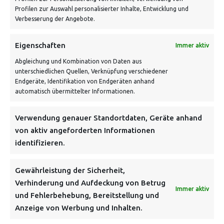
Profilen zur Auswahl personalisierter Inhalte, Entwicklung und
Verbesserung der Angebote.
Eigenschaften
Immer aktiv
Abgleichung und Kombination von Daten aus
unterschiedlichen Quellen, Verknüpfung verschiedener
Endgeräte, Identifikation von Endgeräten anhand
VERSANDKOSTENHINWEIS:
automatisch übermittelter Informationen.
Verwendung genauer Standortdaten, Geräte anhand
von aktiv angeforderten Informationen
identifizieren.
NEWSLETTER
Gewährleistung der Sicherheit,
Verhinderung und Aufdeckung von Betrug
Immer aktiv
Danke, deine Registrierung war erfolgreich! Bitte prüfe
und Fehlerbehebung, Bereitstellung und
dein E-Mail-Konto für die Bestätigung.
Anzeige von Werbung und Inhalten.