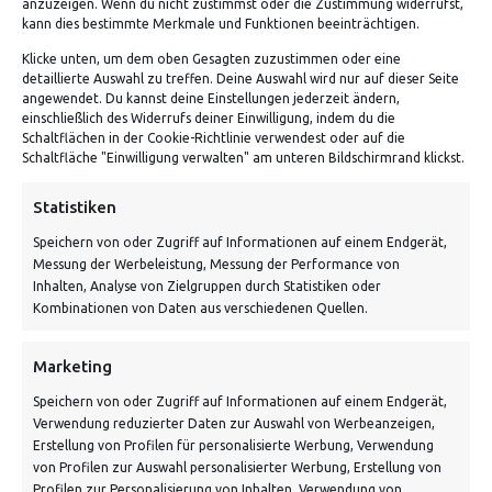
anzuzeigen. Wenn du nicht zustimmst oder die Zustimmung widerrufst,
kann dies bestimmte Merkmale und Funktionen beeinträchtigen.
Klicke unten, um dem oben Gesagten zuzustimmen oder eine
detaillierte Auswahl zu treffen. Deine Auswahl wird nur auf dieser Seite
angewendet. Du kannst deine Einstellungen jederzeit ändern,
einschließlich des Widerrufs deiner Einwilligung, indem du die
Schaltflächen in der Cookie-Richtlinie verwendest oder auf die
Schaltfläche "Einwilligung verwalten" am unteren Bildschirmrand klickst.
ADRESSE
Statistiken
Speichern von oder Zugriff auf Informationen auf einem Endgerät,
Von Tiling GmbH
Messung der Werbeleistung, Messung der Performance von
Bahnhofstraße 3, 06268 Nemsdorf-Göhrendorf
Inhalten, Analyse von Zielgruppen durch Statistiken oder
Kombinationen von Daten aus verschiedenen Quellen.
Kontakt: Mo - Fr von 10:00 bis 18:00 Uhr
info@vontiling.de
Marketing
Speichern von oder Zugriff auf Informationen auf einem Endgerät,
Verwendung reduzierter Daten zur Auswahl von Werbeanzeigen,
Schnell und grün versendet:
Erstellung von Profilen für personalisierte Werbung, Verwendung
von Profilen zur Auswahl personalisierter Werbung, Erstellung von
Profilen zur Personalisierung von Inhalten, Verwendung von