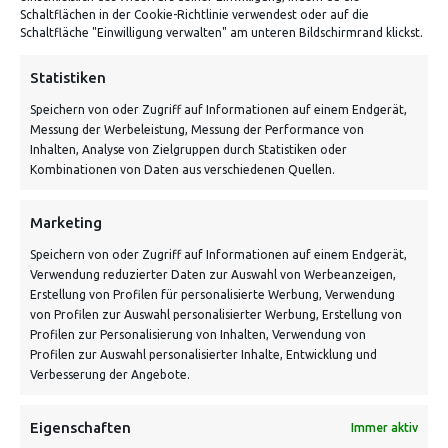
Schaltflächen in der Cookie-Richtlinie verwendest oder auf die
Von Tiling GmbH
Schaltfläche "Einwilligung verwalten" am unteren Bildschirmrand klickst.
Bahnhofstraße 3, 06268 Nemsdorf-Göhrendorf
Statistiken
Kontakt: Mo - Fr von 10:00 bis 18:00 Uhr
Speichern von oder Zugriff auf Informationen auf einem Endgerät,
info@vontiling.de
Messung der Werbeleistung, Messung der Performance von
Inhalten, Analyse von Zielgruppen durch Statistiken oder
Kombinationen von Daten aus verschiedenen Quellen.
Schnell und grün versendet:
Marketing
Speichern von oder Zugriff auf Informationen auf einem Endgerät,
Verwendung reduzierter Daten zur Auswahl von Werbeanzeigen,
Erstellung von Profilen für personalisierte Werbung, Verwendung
von Profilen zur Auswahl personalisierter Werbung, Erstellung von
Profilen zur Personalisierung von Inhalten, Verwendung von
Profilen zur Auswahl personalisierter Inhalte, Entwicklung und
Verbesserung der Angebote.
VERSANDKOSTENHINWEIS:
Eigenschaften
Immer aktiv