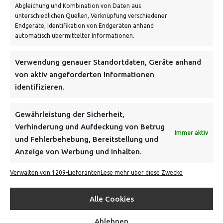
Abgleichung und Kombination von Daten aus
unterschiedlichen Quellen, Verknüpfung verschiedener
Endgeräte, Identifikation von Endgeräten anhand
automatisch übermittelter Informationen.
Verwendung genauer Standortdaten, Geräte anhand
NEWSLETTER
von aktiv angeforderten Informationen
identifizieren.
Danke, deine Registrierung war erfolgreich! Bitte prüfe
dein E-Mail-Konto für die Bestätigung.
Gewährleistung der Sicherheit,
Verhinderung und Aufdeckung von Betrug
FOLGE UNS
Immer aktiv
und Fehlerbehebung, Bereitstellung und
Anzeige von Werbung und Inhalten.
INFORMATIONEN
Verwalten von 1209-Lieferanten
Lese mehr über diese Zwecke
BEZAHLEN & BESTELLEN
Alle Cookies
Ablehnen