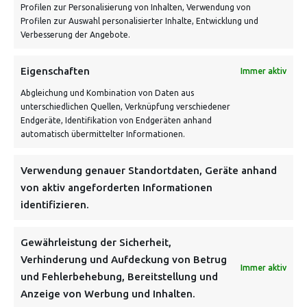
Profilen zur Personalisierung von Inhalten, Verwendung von
Profilen zur Auswahl personalisierter Inhalte, Entwicklung und
Verbesserung der Angebote.
Eigenschaften
Immer aktiv
Abgleichung und Kombination von Daten aus
unterschiedlichen Quellen, Verknüpfung verschiedener
Endgeräte, Identifikation von Endgeräten anhand
VERSANDKOSTENHINWEIS:
automatisch übermittelter Informationen.
Verwendung genauer Standortdaten, Geräte anhand
von aktiv angeforderten Informationen
identifizieren.
NEWSLETTER
Gewährleistung der Sicherheit,
Verhinderung und Aufdeckung von Betrug
Immer aktiv
Danke, deine Registrierung war erfolgreich! Bitte prüfe
und Fehlerbehebung, Bereitstellung und
dein E-Mail-Konto für die Bestätigung.
Anzeige von Werbung und Inhalten.