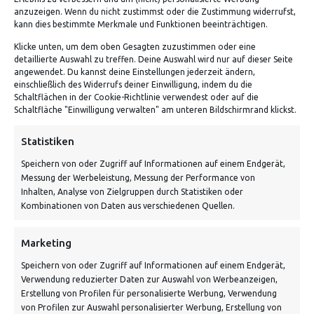
positiven Bewertungen findet nicht statt. Solange eine
anzuzeigen. Wenn du nicht zustimmst oder die Zustimmung widerrufst,
Bewertung den oben genannten Kriterien entspricht, wird
kann dies bestimmte Merkmale und Funktionen beeinträchtigen.
sie ungeachtet dessen, ob sie wohlwollend, kritisch oder
Klicke unten, um dem oben Gesagten zuzustimmen oder eine
detaillierte Auswahl zu treffen. Deine Auswahl wird nur auf dieser Seite
gar abwertend formuliert ist, gleichwertig veröffentlicht.
angewendet. Du kannst deine Einstellungen jederzeit ändern,
einschließlich des Widerrufs deiner Einwilligung, indem du die
Schaltflächen in der Cookie-Richtlinie verwendest oder auf die
Schaltfläche "Einwilligung verwalten" am unteren Bildschirmrand klickst.
ADRESSE
Statistiken
Speichern von oder Zugriff auf Informationen auf einem Endgerät,
Von Tiling GmbH
Messung der Werbeleistung, Messung der Performance von
Bahnhofstraße 3, 06268 Nemsdorf-Göhrendorf
Inhalten, Analyse von Zielgruppen durch Statistiken oder
Kombinationen von Daten aus verschiedenen Quellen.
Kontakt: Mo - Fr von 10:00 bis 18:00 Uhr
info@vontiling.de
Marketing
Speichern von oder Zugriff auf Informationen auf einem Endgerät,
Verwendung reduzierter Daten zur Auswahl von Werbeanzeigen,
Schnell und grün versendet:
Erstellung von Profilen für personalisierte Werbung, Verwendung
von Profilen zur Auswahl personalisierter Werbung, Erstellung von