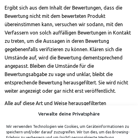
Ergibt sich aus dem Inhalt der Bewertungen, dass die
Bewertung nicht mit dem bewerteten Produkt
übereinstimmen kann, versuchen wir sodann, mit den
Verfassern von solch auffälligen Bewertungen in Kontakt
zu treten, um die Aussagen in deren Bewertung
gegebenenfalls verifizieren zu können. Klären sich die
Umstände auf, wird die Bewertung dementsprechend
angepasst. Bleiben die Umstände für die
Bewertungsabgabe zu vage und unklar, bleibt die
entsprechende Bewertung herausgefiltert. Sie wird nicht
weiter angezeigt oder gar nicht erst veröffentlicht.
Alle auf diese Art und Weise herausgefilterten
Bewertungen fließen nicht in die dargestellte
Verwalte deine Privatsphäre
Gesamtwertung ein.
Wir verwenden Technologien wie Cookies, um Geräteinformationen zu
Eine strengere Filterung negativer oder Bevorzugung von
speichern und/oder darauf zuzugreifen. Wir tun dies, um das Browsing-
Erlebnis zu verbessern und um (nicht) personalisierte Werbung