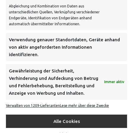
Abgleichung und Kombination von Daten aus
unterschiedlichen Quellen, Verknüpfung verschiedener
Endgeräte, Identifikation von Endgeräten anhand
automatisch übermittelter Informationen.
NEWSLETTER
Verwendung genauer Standortdaten, Geräte anhand
von aktiv angeforderten Informationen
identifizieren.
Danke, deine Registrierung war erfolgreich! Bitte prüfe
dein E-Mail-Konto für die Bestätigung.
Gewährleistung der Sicherheit,
Verhinderung und Aufdeckung von Betrug
FOLGE UNS
Immer aktiv
und Fehlerbehebung, Bereitstellung und
Anzeige von Werbung und Inhalten.
INFORMATIONEN
Verwalten von 1209-Lieferanten
Lese mehr über diese Zwecke
BEZAHLEN & BESTELLEN
Alle Cookies