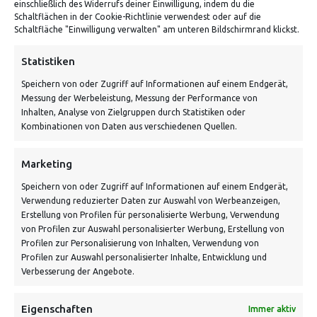
einschließlich des Widerrufs deiner Einwilligung, indem du die
Schaltflächen in der Cookie-Richtlinie verwendest oder auf die
Von Tiling GmbH
Schaltfläche "Einwilligung verwalten" am unteren Bildschirmrand klickst.
Bahnhofstraße 3, 06268 Nemsdorf-Göhrendorf
Statistiken
Kontakt: Mo - Fr von 10:00 bis 18:00 Uhr
Speichern von oder Zugriff auf Informationen auf einem Endgerät,
info@vontiling.de
Messung der Werbeleistung, Messung der Performance von
Inhalten, Analyse von Zielgruppen durch Statistiken oder
Kombinationen von Daten aus verschiedenen Quellen.
Schnell und grün versendet:
Marketing
Speichern von oder Zugriff auf Informationen auf einem Endgerät,
Verwendung reduzierter Daten zur Auswahl von Werbeanzeigen,
Erstellung von Profilen für personalisierte Werbung, Verwendung
von Profilen zur Auswahl personalisierter Werbung, Erstellung von
Profilen zur Personalisierung von Inhalten, Verwendung von
Profilen zur Auswahl personalisierter Inhalte, Entwicklung und
Verbesserung der Angebote.
VERSANDKOSTENHINWEIS:
Eigenschaften
Immer aktiv