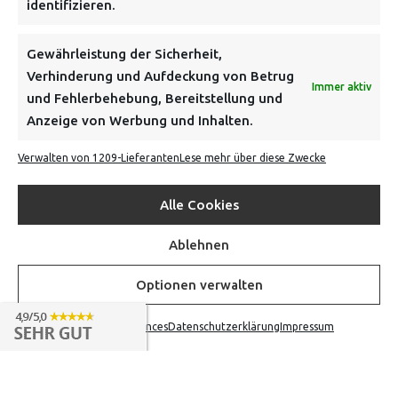
identifizieren.
NEWSLETTER
Gewährleistung der Sicherheit,
Verhinderung und Aufdeckung von Betrug
Immer aktiv
Danke, deine Registrierung war erfolgreich! Bitte prüfe
und Fehlerbehebung, Bereitstellung und
dein E-Mail-Konto für die Bestätigung.
Anzeige von Werbung und Inhalten.
Verwalten von 1209-Lieferanten
Lese mehr über diese Zwecke
FOLGE UNS
Alle Cookies
INFORMATIONEN
Ablehnen
BEZAHLEN & BESTELLEN
Optionen verwalten
Opt-out preferences
Datenschutzerklärung
Impressum
VON TILING
© 2016-2026