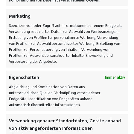
Kombinationen von Daten aus verschiedenen Quellen.
Kontakt: Mo - Fr von 10:00 bis 18:00 Uhr
info@vontiling.de
Marketing
Speichern von oder Zugriff auf Informationen auf einem Endgerät,
Verwendung reduzierter Daten zur Auswahl von Werbeanzeigen,
Schnell und grün versendet:
Erstellung von Profilen für personalisierte Werbung, Verwendung
von Profilen zur Auswahl personalisierter Werbung, Erstellung von
Profilen zur Personalisierung von Inhalten, Verwendung von
Profilen zur Auswahl personalisierter Inhalte, Entwicklung und
Verbesserung der Angebote.
Eigenschaften
Immer aktiv
Abgleichung und Kombination von Daten aus
unterschiedlichen Quellen, Verknüpfung verschiedener
Endgeräte, Identifikation von Endgeräten anhand
VERSANDKOSTENHINWEIS:
automatisch übermittelter Informationen.
Verwendung genauer Standortdaten, Geräte anhand
von aktiv angeforderten Informationen