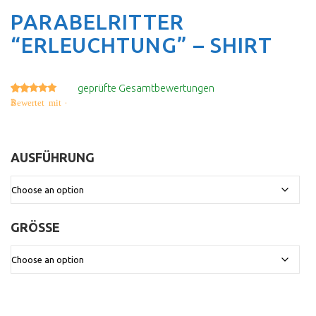
PARABELRITTER
“ERLEUCHTUNG” – SHIRT
geprüfte Gesamtbewertungen
3
4.33
Bewertet mit
von 5, basierend auf
Kundenbewertungen
AUSFÜHRUNG
:
GRÖSSE
: