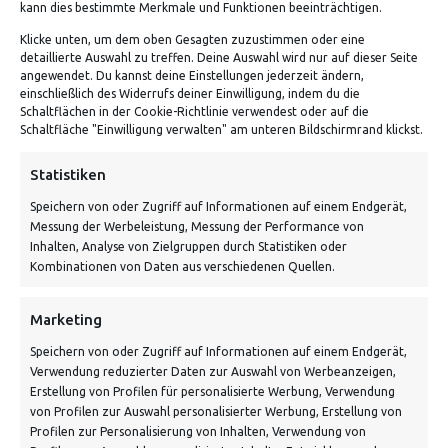
kann dies bestimmte Merkmale und Funktionen beeinträchtigen.
Klicke unten, um dem oben Gesagten zuzustimmen oder eine
detaillierte Auswahl zu treffen. Deine Auswahl wird nur auf dieser Seite
angewendet. Du kannst deine Einstellungen jederzeit ändern,
einschließlich des Widerrufs deiner Einwilligung, indem du die
Schaltflächen in der Cookie-Richtlinie verwendest oder auf die
Schaltfläche "Einwilligung verwalten" am unteren Bildschirmrand klickst.
ADRESSE
Statistiken
Speichern von oder Zugriff auf Informationen auf einem Endgerät,
Von Tiling GmbH
Messung der Werbeleistung, Messung der Performance von
Bahnhofstraße 3, 06268 Nemsdorf-Göhrendorf
Inhalten, Analyse von Zielgruppen durch Statistiken oder
Kombinationen von Daten aus verschiedenen Quellen.
Kontakt: Mo - Fr von 10:00 bis 18:00 Uhr
info@vontiling.de
Marketing
Speichern von oder Zugriff auf Informationen auf einem Endgerät,
Verwendung reduzierter Daten zur Auswahl von Werbeanzeigen,
Schnell und grün versendet:
Erstellung von Profilen für personalisierte Werbung, Verwendung
von Profilen zur Auswahl personalisierter Werbung, Erstellung von
Profilen zur Personalisierung von Inhalten, Verwendung von