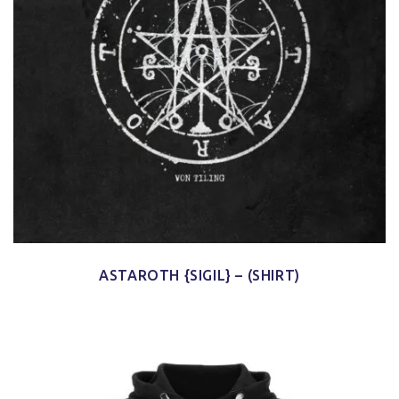
ASTAROTH {SIGIL} – (SHIRT)