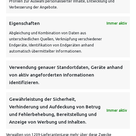
Profilen zur Auswahl personalisierter Inhalte, Entwicklung und
Verbesserung der Angebote.
Eigenschaften
Immer aktiv
Abgleichung und Kombination von Daten aus
unterschiedlichen Quellen, Verknüpfung verschiedener
Endgeräte, Identifikation von Endgeräten anhand
VERSANDKOSTENHINWEIS:
automatisch übermittelter Informationen.
Verwendung genauer Standortdaten, Geräte anhand
von aktiv angeforderten Informationen
identifizieren.
NEWSLETTER
Gewährleistung der Sicherheit,
Verhinderung und Aufdeckung von Betrug
Immer aktiv
Danke, deine Registrierung war erfolgreich! Bitte prüfe
und Fehlerbehebung, Bereitstellung und
dein E-Mail-Konto für die Bestätigung.
Anzeige von Werbung und Inhalten.
Verwalten von 1209-Lieferanten
Lese mehr über diese Zwecke