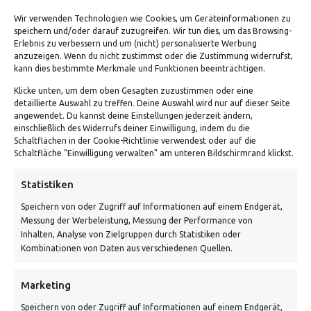
Verdiene bis zu 70 Punkte.
Wir verwenden Technologien wie Cookies, um Geräteinformationen zu
speichern und/oder darauf zuzugreifen. Wir tun dies, um das Browsing-
Erlebnis zu verbessern und um (nicht) personalisierte Werbung
anzuzeigen. Wenn du nicht zustimmst oder die Zustimmung widerrufst,
kann dies bestimmte Merkmale und Funktionen beeinträchtigen.
Klicke unten, um dem oben Gesagten zuzustimmen oder eine
detaillierte Auswahl zu treffen. Deine Auswahl wird nur auf dieser Seite
angewendet. Du kannst deine Einstellungen jederzeit ändern,
einschließlich des Widerrufs deiner Einwilligung, indem du die
Schaltflächen in der Cookie-Richtlinie verwendest oder auf die
Schaltfläche "Einwilligung verwalten" am unteren Bildschirmrand klickst.
ADRESSE
Statistiken
Speichern von oder Zugriff auf Informationen auf einem Endgerät,
Von Tiling GmbH
Messung der Werbeleistung, Messung der Performance von
Bahnhofstraße 3, 06268 Nemsdorf-Göhrendorf
Inhalten, Analyse von Zielgruppen durch Statistiken oder
Kombinationen von Daten aus verschiedenen Quellen.
Kontakt: Mo - Fr von 10:00 bis 18:00 Uhr
info@vontiling.de
Marketing
Speichern von oder Zugriff auf Informationen auf einem Endgerät,