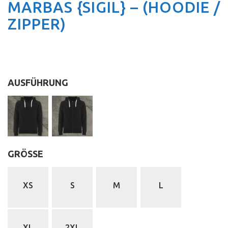
MARBAS {SIGIL} – (HOODIE /
ZIPPER)
AUSFÜHRUNG
:
GRÖSSE
:
XS
S
M
L
XL
2XL