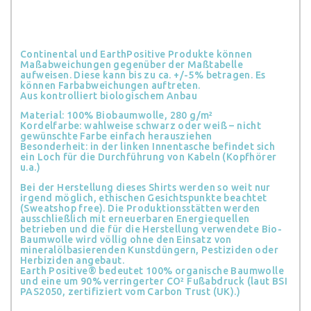
Continental und EarthPositive Produkte können
Maßabweichungen gegenüber der Maßtabelle
aufweisen. Diese kann bis zu ca. +/-5% betragen. Es
können Farbabweichungen auftreten.
Aus kontrolliert biologischem Anbau
Material: 100% Biobaumwolle, 280 g/m²
Kordelfarbe: wahlweise schwarz oder weiß – nicht
gewünschte Farbe einfach herausziehen
Besonderheit: in der linken Innentasche befindet sich
ein Loch für die Durchführung von Kabeln (Kopfhörer
u.a.)
Bei der Herstellung dieses Shirts werden so weit nur
irgend möglich, ethischen Gesichtspunkte beachtet
(Sweatshop free). Die Produktionsstätten werden
ausschließlich mit erneuerbaren Energiequellen
betrieben und die für die Herstellung verwendete Bio-
Baumwolle wird völlig ohne den Einsatz von
mineralölbasierenden Kunstdüngern, Pestiziden oder
Herbiziden angebaut.
Earth Positive® bedeutet 100% organische Baumwolle
und eine um 90% verringerter CO² Fußabdruck (laut BSI
PAS2050, zertifiziert vom Carbon Trust (UK).)