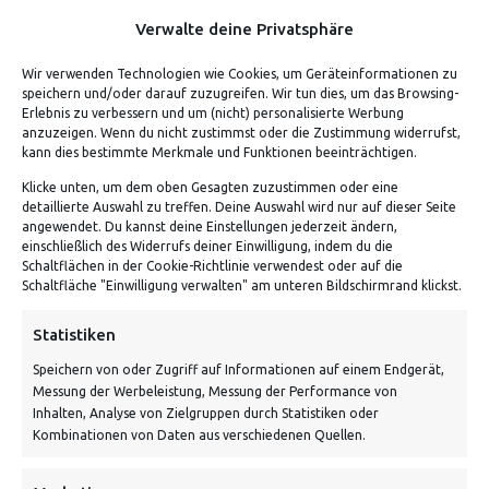
Verdiene bis zu 70 Punkte.
Verwalte deine Privatsphäre
Wir verwenden Technologien wie Cookies, um Geräteinformationen zu
speichern und/oder darauf zuzugreifen. Wir tun dies, um das Browsing-
Erlebnis zu verbessern und um (nicht) personalisierte Werbung
anzuzeigen. Wenn du nicht zustimmst oder die Zustimmung widerrufst,
kann dies bestimmte Merkmale und Funktionen beeinträchtigen.
Klicke unten, um dem oben Gesagten zuzustimmen oder eine
detaillierte Auswahl zu treffen. Deine Auswahl wird nur auf dieser Seite
angewendet. Du kannst deine Einstellungen jederzeit ändern,
einschließlich des Widerrufs deiner Einwilligung, indem du die
Schaltflächen in der Cookie-Richtlinie verwendest oder auf die
Schaltfläche "Einwilligung verwalten" am unteren Bildschirmrand klickst.
ADRESSE
Statistiken
Speichern von oder Zugriff auf Informationen auf einem Endgerät,
Von Tiling GmbH
Messung der Werbeleistung, Messung der Performance von
Bahnhofstraße 3, 06268 Nemsdorf-Göhrendorf
Inhalten, Analyse von Zielgruppen durch Statistiken oder
Kombinationen von Daten aus verschiedenen Quellen.
Kontakt: Mo - Fr von 10:00 bis 18:00 Uhr
info@vontiling.de