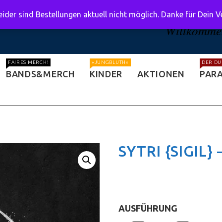
ider sind Bestellungen aktuell nicht möglich. Danke für Dein 
Willkommen
FAIRES MERCH!
»JUNGBLUTH«
DER DU
BANDS&MERCH
KINDER
AKTIONEN
PARA
SYTRI {SIGIL} 
AUSFÜHRUNG
: