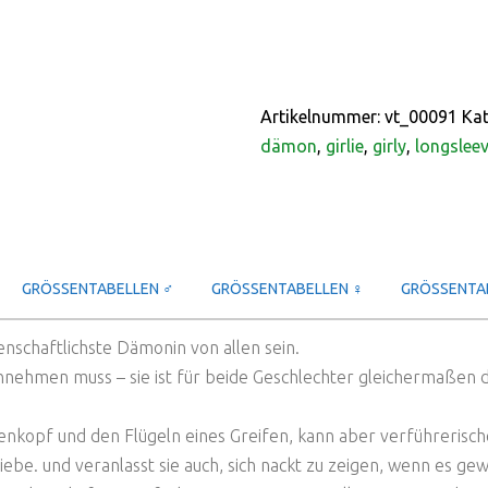
Artikelnummer:
vt_00091
Kat
dämon
,
girlie
,
girly
,
longslee
GRÖSSENTABELLEN ♂
GRÖSSENTABELLEN ♀
GRÖSSENTAB
denschaftlichste Dämonin von allen sein.
nehmen muss – sie ist für beide Geschlechter gleichermaßen da 
denkopf und den Flügeln eines Greifen, kann aber verführerisc
ebe. und veranlasst sie auch, sich nackt zu zeigen, wenn es ge