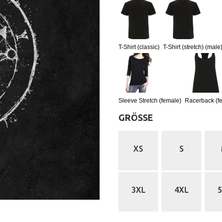
T-Shirt (classic)
T-Shirt (stretch) (male
Sleeve Stretch (female)
Racerback (f
GRÖSSE
:
XS
S
3XL
4XL