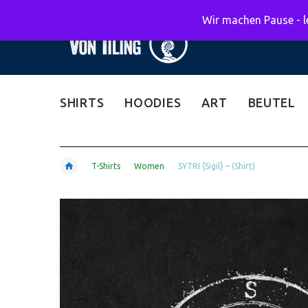
Wir machen Pause - le
SHIRTS
HOODIES
ART
BEUTEL
T-Shirts
Women
SYTRI {Sigil} – (Shirt)