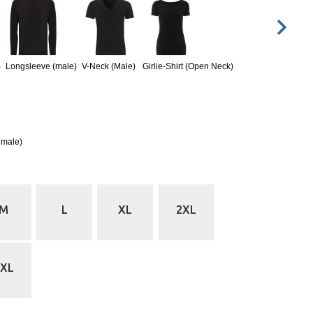
)
Longsleeve (male)
V-Neck (Male)
Girlie-Shirt (Open Neck)
emale)
M
L
XL
2XL
5XL