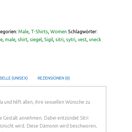
egorien:
Male
,
T-Shirts
,
Women
Schlagwörter:
ve
,
male
,
shirt
,
siegel
,
Sigil
,
sitri
,
sytri
,
vest
,
vneck
ELLE (UNISEX)
REZENSIONEN (0)
und hilft allen, ihre sexuellen Wünsche zu
he Gestalt annehmen. Dabei entzündet Sitri
wünscht wird. Diese Dämonin wird beschworen,