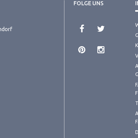
FOLGE UNS
W
ndorf
G
K
V
A
G
F
F
T
A
F
D