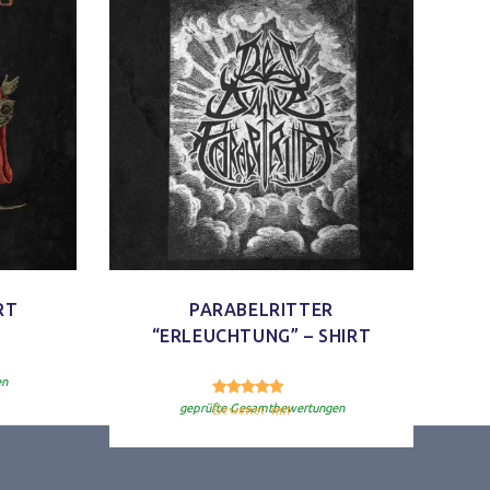
RT
PARABELRITTER
“ERLEUCHTUNG” – SHIRT
00
von 5
en
4.33
Bewertet mit
von 5
geprüfte Gesamtbewertungen