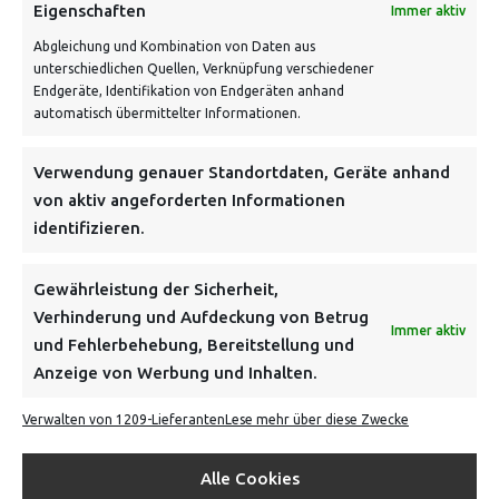
VERSANDKOSTENHINWEIS:
Eigenschaften
Immer aktiv
Abgleichung und Kombination von Daten aus
unterschiedlichen Quellen, Verknüpfung verschiedener
Endgeräte, Identifikation von Endgeräten anhand
automatisch übermittelter Informationen.
Verwendung genauer Standortdaten, Geräte anhand
NEWSLETTER
von aktiv angeforderten Informationen
identifizieren.
Danke, deine Registrierung war erfolgreich! Bitte prüfe
dein E-Mail-Konto für die Bestätigung.
Gewährleistung der Sicherheit,
Verhinderung und Aufdeckung von Betrug
FOLGE UNS
Immer aktiv
und Fehlerbehebung, Bereitstellung und
Anzeige von Werbung und Inhalten.
INFORMATIONEN
Verwalten von 1209-Lieferanten
Lese mehr über diese Zwecke
BEZAHLEN & BESTELLEN
Alle Cookies