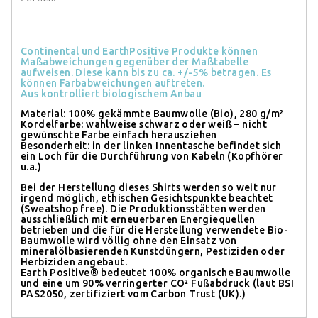
Continental und EarthPositive Produkte können
Maßabweichungen gegenüber der Maßtabelle
aufweisen. Diese kann bis zu ca. +/-5% betragen. Es
können Farbabweichungen auftreten.
Aus kontrolliert biologischem Anbau
Material: 100% gekämmte Baumwolle (Bio), 280 g/m²
Kordelfarbe: wahlweise schwarz oder weiß – nicht
gewünschte Farbe einfach herausziehen
Besonderheit: in der linken Innentasche befindet sich
ein Loch für die Durchführung von Kabeln (Kopfhörer
u.a.)
Bei der Herstellung dieses Shirts werden so weit nur
irgend möglich, ethischen Gesichtspunkte beachtet
(Sweatshop free). Die Produktionsstätten werden
ausschließlich mit erneuerbaren Energiequellen
betrieben und die für die Herstellung verwendete Bio-
Baumwolle wird völlig ohne den Einsatz von
mineralölbasierenden Kunstdüngern, Pestiziden oder
Herbiziden angebaut.
Earth Positive® bedeutet 100% organische Baumwolle
und eine um 90% verringerter CO² Fußabdruck (laut BSI
PAS2050, zertifiziert vom Carbon Trust (UK).)