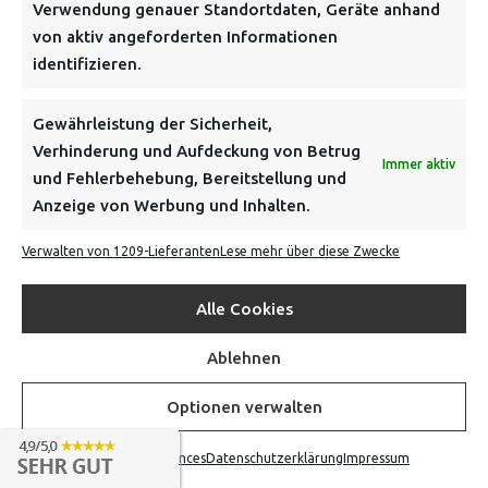
ADRESSE
Verwendung genauer Standortdaten, Geräte anhand
von aktiv angeforderten Informationen
Von Tiling GmbH
identifizieren.
Bahnhofstraße 3, 06268 Nemsdorf-Göhrendorf
Gewährleistung der Sicherheit,
Kontakt: Mo - Fr von 10:00 bis 18:00 Uhr
Verhinderung und Aufdeckung von Betrug
info@vontiling.de
Immer aktiv
und Fehlerbehebung, Bereitstellung und
Anzeige von Werbung und Inhalten.
Schnell und grün versendet:
Verwalten von 1209-Lieferanten
Lese mehr über diese Zwecke
Alle Cookies
Ablehnen
Optionen verwalten
Opt-out preferences
Datenschutzerklärung
Impressum