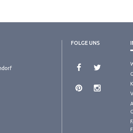
FOLGE UNS
W
ndorf
G
K
V
A
G
F
F