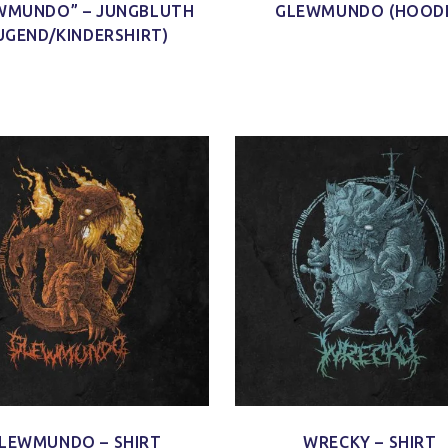
WMUNDO” – JUNGBLUTH
GLEWMUNDO (HOODI
UGEND/KINDERSHIRT)
d Schnitt
Ich habe mein Paket
Schaut echt gut
'nen Shirt
[…] bekommen und ich finde
und ist auch sicher indiv
m Schnitt
das Shirt so klasse. Es ist
und mal was anderes 
 kleines
jetzt schon mein neues
immer nur diese Bandsh
)
Lieblings-Oberteil.
Jonas H.
Jacy W.
LEWMUNDO – SHIRT
WRECKY – SHIRT