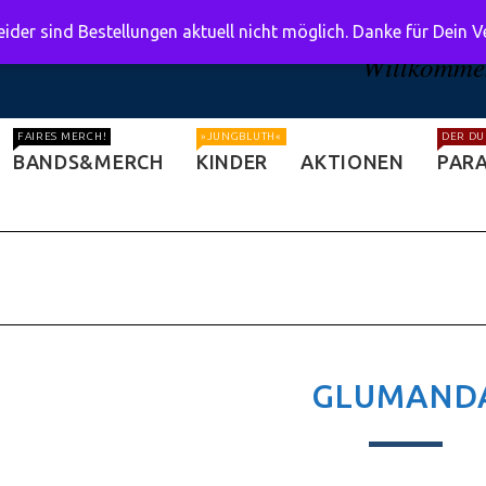
ider sind Bestellungen aktuell nicht möglich. Danke für Dein 
Willkommen
FAIRES MERCH!
»JUNGBLUTH«
DER DU
BANDS&MERCH
KINDER
AKTIONEN
PARA
GLUMAND