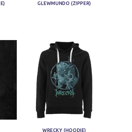
E)
GLEWMUNDO (ZIPPER)
 aus
iduell
als
irts.
WRECKY (HOODIE)