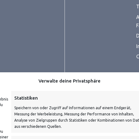
T
A
F
D
I
C
Verwalte deine Privatsphäre
Statistiken
ebnis
du
Speichern von oder Zugriff auf Informationen auf einem Endgerät,
Messung der Werbeleistung, Messung der Performance von Inhalten,
prüfe dein E-Mail-Konto für
Analyse von Zielgruppen durch Statistiken oder Kombinationen von Da
aus verschiedenen Quellen.
Du
einer