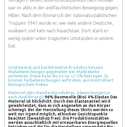
Verlagern seines Lebensmittelpunktes nach Moskau
war er aktiv in der antifaschistischen Bewegung gegen
Hitler. Nach dem Einmarsch der nationalsozialistischen
Truppen 1941 wurde er, wie viele andere Deutsche,
evakuiert und kam nach Kasachstan. Dort starb er
wenig später unter tragischen Umständen in seinem
Exil.
Continental und EarthPositive Produkte können
Maßabweichungen gegenüber der Maßtabelle
aufweisen. Diese kann bis zu ca. +/-5% betragen. Es
können Farbabweichungen auftreten. aus kontrolliert
biologischem Anbau
Material (des Standardproduktes, Abweichungen je
nach Ausführung)
: 96% Baumwolle (Bio) 4% Elastan
Das
Material ist blickdicht. Durch den Elastananteil wird
gewährleistet, dass es sich angenehm an den Körper
schmiegt. Bei der Herstellung dieses Shirts werden so
weit nur irgend möglich, ethischen Gesichtspunkte
beachtet (Sweatshop free). Die Produktionsstätten
werden ausschließlich mit erneuerbaren Energiequellen
betrieben und die für die Herstellung verwendete Bio-