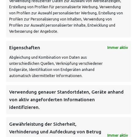
Verwendung reduzierter Daten zur Auswahl von Werbeanzeigen,
Erstellung von Profilen für personalisierte Werbung, Verwendung
von Profilen zur Auswahl personalisierter Werbung, Erstellung von
Profilen zur Personalisierung von Inhalten, Verwendung von
Profilen zur Auswahl personalisierter Inhalte, Entwicklung und
Verbesserung der Angebote.
VERSANDKOSTENHINWEIS:
Eigenschaften
Immer aktiv
Abgleichung und Kombination von Daten aus
unterschiedlichen Quellen, Verknüpfung verschiedener
Endgeräte, Identifikation von Endgeräten anhand
automatisch übermittelter Informationen.
NEWSLETTER
Verwendung genauer Standortdaten, Geräte anhand
von aktiv angeforderten Informationen
identifizieren.
Danke, deine Registrierung war erfolgreich! Bitte prüfe
dein E-Mail-Konto für die Bestätigung.
Gewährleistung der Sicherheit,
Verhinderung und Aufdeckung von Betrug
FOLGE UNS
Immer aktiv