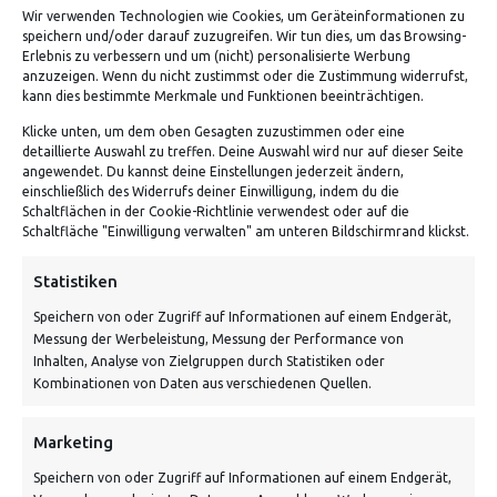
Wir verwenden Technologien wie Cookies, um Geräteinformationen zu
speichern und/oder darauf zuzugreifen. Wir tun dies, um das Browsing-
Erlebnis zu verbessern und um (nicht) personalisierte Werbung
anzuzeigen. Wenn du nicht zustimmst oder die Zustimmung widerrufst,
kann dies bestimmte Merkmale und Funktionen beeinträchtigen.
Klicke unten, um dem oben Gesagten zuzustimmen oder eine
detaillierte Auswahl zu treffen. Deine Auswahl wird nur auf dieser Seite
ADRESSE
angewendet. Du kannst deine Einstellungen jederzeit ändern,
einschließlich des Widerrufs deiner Einwilligung, indem du die
Schaltflächen in der Cookie-Richtlinie verwendest oder auf die
Von Tiling GmbH
Schaltfläche "Einwilligung verwalten" am unteren Bildschirmrand klickst.
Bahnhofstraße 3, 06268 Nemsdorf-Göhrendorf
Statistiken
Kontakt: Mo - Fr von 10:00 bis 18:00 Uhr
Speichern von oder Zugriff auf Informationen auf einem Endgerät,
info@vontiling.de
Messung der Werbeleistung, Messung der Performance von
Inhalten, Analyse von Zielgruppen durch Statistiken oder
Kombinationen von Daten aus verschiedenen Quellen.
Schnell und grün versendet:
Marketing
Speichern von oder Zugriff auf Informationen auf einem Endgerät,