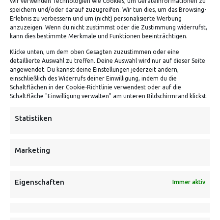
Wir verwenden Technologien wie Cookies, um Geräteinformationen zu
speichern und/oder darauf zuzugreifen. Wir tun dies, um das Browsing-
Erlebnis zu verbessern und um (nicht) personalisierte Werbung
VERSANDKOSTENHINWEIS:
anzuzeigen. Wenn du nicht zustimmst oder die Zustimmung widerrufst,
kann dies bestimmte Merkmale und Funktionen beeinträchtigen.
Klicke unten, um dem oben Gesagten zuzustimmen oder eine
detaillierte Auswahl zu treffen. Deine Auswahl wird nur auf dieser Seite
angewendet. Du kannst deine Einstellungen jederzeit ändern,
einschließlich des Widerrufs deiner Einwilligung, indem du die
Schaltflächen in der Cookie-Richtlinie verwendest oder auf die
Schaltfläche "Einwilligung verwalten" am unteren Bildschirmrand klickst.
NEWSLETTER
Statistiken
Danke, deine Registrierung war erfolgreich! Bitte prüfe
dein E-Mail-Konto für die Bestätigung.
Marketing
FOLGE UNS
Eigenschaften
Immer aktiv
INFORMATIONEN