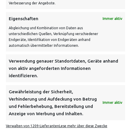
Verbesserung der Angebote.
VERSANDKOSTENHINWEIS:
Eigenschaften
Immer aktiv
Abgleichung und Kombination von Daten aus
unterschiedlichen Quellen, Verknüpfung verschiedener
Endgeräte, Identifikation von Endgeräten anhand
automatisch übermittelter Informationen.
Verwendung genauer Standortdaten, Geräte anhand
NEWSLETTER
von aktiv angeforderten Informationen
identifizieren.
Danke, deine Registrierung war erfolgreich! Bitte prüfe
dein E-Mail-Konto für die Bestätigung.
Gewährleistung der Sicherheit,
Verhinderung und Aufdeckung von Betrug
FOLGE UNS
Immer aktiv
und Fehlerbehebung, Bereitstellung und
Anzeige von Werbung und Inhalten.
INFORMATIONEN
Verwalten von 1209-Lieferanten
Lese mehr über diese Zwecke