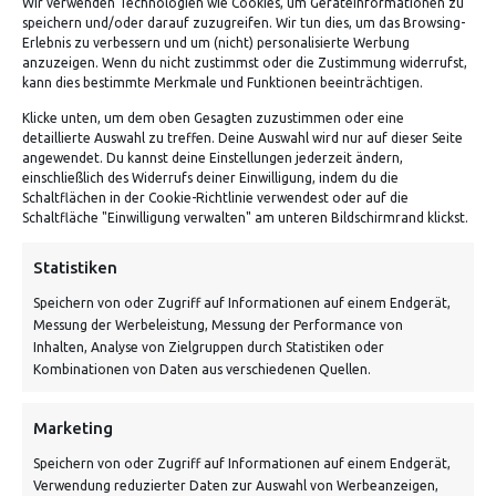
Wir verwenden Technologien wie Cookies, um Geräteinformationen zu
speichern und/oder darauf zuzugreifen. Wir tun dies, um das Browsing-
Erlebnis zu verbessern und um (nicht) personalisierte Werbung
anzuzeigen. Wenn du nicht zustimmst oder die Zustimmung widerrufst,
kann dies bestimmte Merkmale und Funktionen beeinträchtigen.
Klicke unten, um dem oben Gesagten zuzustimmen oder eine
detaillierte Auswahl zu treffen. Deine Auswahl wird nur auf dieser Seite
ADRESSE
angewendet. Du kannst deine Einstellungen jederzeit ändern,
einschließlich des Widerrufs deiner Einwilligung, indem du die
Schaltflächen in der Cookie-Richtlinie verwendest oder auf die
Von Tiling GmbH
Schaltfläche "Einwilligung verwalten" am unteren Bildschirmrand klickst.
Bahnhofstraße 3, 06268 Nemsdorf-Göhrendorf
Statistiken
Kontakt: Mo - Fr von 10:00 bis 18:00 Uhr
Speichern von oder Zugriff auf Informationen auf einem Endgerät,
info@vontiling.de
Messung der Werbeleistung, Messung der Performance von
Inhalten, Analyse von Zielgruppen durch Statistiken oder
Kombinationen von Daten aus verschiedenen Quellen.
Schnell und grün versendet:
Marketing
Speichern von oder Zugriff auf Informationen auf einem Endgerät,
Verwendung reduzierter Daten zur Auswahl von Werbeanzeigen,