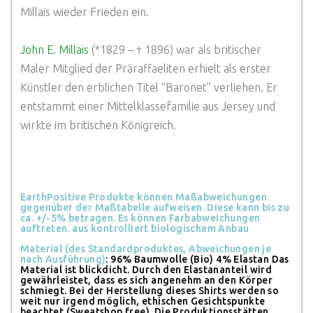
Millais wieder Frieden ein.
John E. Millais
(*1829 – † 1896) war als britischer
Maler Mitglied der Präraffaeliten erhielt als erster
Künstler den erblichen Titel “Baronet” verliehen. Er
entstammt einer Mittelklassefamilie aus Jersey und
wirkte im britischen Königreich.
EarthPositive Produkte können Maßabweichungen
gegenüber der Maßtabelle aufweisen. Diese kann bis zu
ca. +/-5% betragen. Es können Farbabweichungen
auftreten. aus kontrolliert biologischem Anbau
Material (des Standardproduktes, Abweichungen je
nach Ausführung)
: 96% Baumwolle (Bio) 4% Elastan
Das
Material ist blickdicht. Durch den Elastananteil wird
gewährleistet, dass es sich angenehm an den Körper
schmiegt. Bei der Herstellung dieses Shirts werden so
weit nur irgend möglich, ethischen Gesichtspunkte
beachtet (Sweatshop free). Die Produktionsstätten