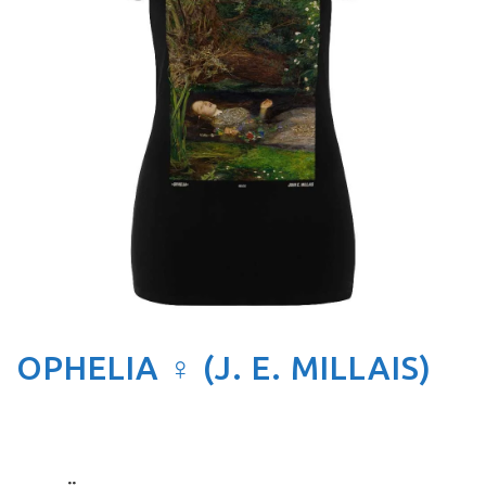
OPHELIA ♀ (J. E. MILLAIS)