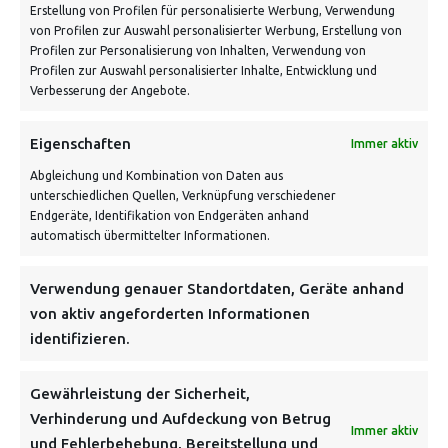
Erstellung von Profilen für personalisierte Werbung, Verwendung
von Profilen zur Auswahl personalisierter Werbung, Erstellung von
Profilen zur Personalisierung von Inhalten, Verwendung von
Profilen zur Auswahl personalisierter Inhalte, Entwicklung und
Verbesserung der Angebote.
VERSANDKOSTENHINWEIS:
Eigenschaften
Immer aktiv
Abgleichung und Kombination von Daten aus
unterschiedlichen Quellen, Verknüpfung verschiedener
Endgeräte, Identifikation von Endgeräten anhand
automatisch übermittelter Informationen.
Verwendung genauer Standortdaten, Geräte anhand
NEWSLETTER
von aktiv angeforderten Informationen
identifizieren.
Danke, deine Registrierung war erfolgreich! Bitte prüfe
dein E-Mail-Konto für die Bestätigung.
Gewährleistung der Sicherheit,
Verhinderung und Aufdeckung von Betrug
FOLGE UNS
Immer aktiv
und Fehlerbehebung, Bereitstellung und