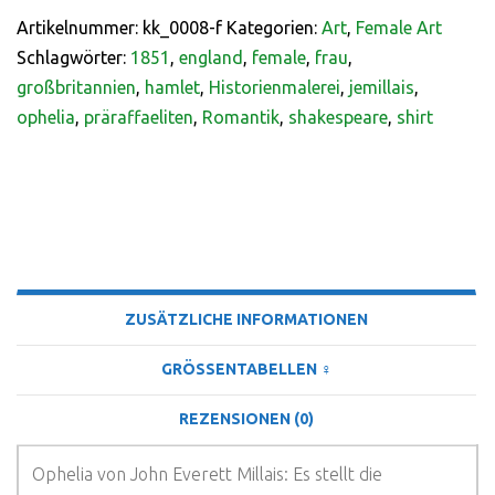
Artikelnummer:
kk_0008-f
Kategorien:
Art
,
Female Art
Schlagwörter:
1851
,
england
,
female
,
frau
,
großbritannien
,
hamlet
,
Historienmalerei
,
jemillais
,
ophelia
,
präraffaeliten
,
Romantik
,
shakespeare
,
shirt
BESCHREIBUNG
ZUSÄTZLICHE INFORMATIONEN
GRÖSSENTABELLEN ♀
REZENSIONEN (0)
Ophelia von John Everett Millais: Es stellt die