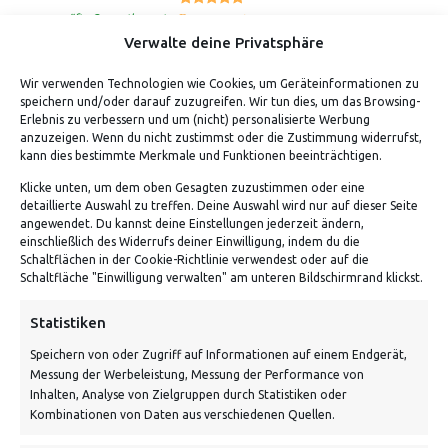
5.00
Bewertet mit
von 5
geprüfte Gesamtbewertungen
Verwalte deine Privatsphäre
Wir verwenden Technologien wie Cookies, um Geräteinformationen zu
speichern und/oder darauf zuzugreifen. Wir tun dies, um das Browsing-
Erlebnis zu verbessern und um (nicht) personalisierte Werbung
anzuzeigen. Wenn du nicht zustimmst oder die Zustimmung widerrufst,
kann dies bestimmte Merkmale und Funktionen beeinträchtigen.
Klicke unten, um dem oben Gesagten zuzustimmen oder eine
detaillierte Auswahl zu treffen. Deine Auswahl wird nur auf dieser Seite
ADRESSE
angewendet. Du kannst deine Einstellungen jederzeit ändern,
einschließlich des Widerrufs deiner Einwilligung, indem du die
Schaltflächen in der Cookie-Richtlinie verwendest oder auf die
Von Tiling GmbH
Schaltfläche "Einwilligung verwalten" am unteren Bildschirmrand klickst.
Bahnhofstraße 3, 06268 Nemsdorf-Göhrendorf
Statistiken
Kontakt: Mo - Fr von 10:00 bis 18:00 Uhr
Speichern von oder Zugriff auf Informationen auf einem Endgerät,
info@vontiling.de
Messung der Werbeleistung, Messung der Performance von
Inhalten, Analyse von Zielgruppen durch Statistiken oder
Kombinationen von Daten aus verschiedenen Quellen.
Schnell und grün versendet: