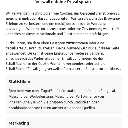
Verwalte deine Privatsphäre
Wir verwenden Technologien wie Cookies, um Geräteinformationen zu
speichern und/oder darauf zuzugreifen. Wir tun dies, um das Browsing-
Erlebnis zu verbessern und um (nicht) personalisierte Werbung
anzuzeigen. Wenn du nicht zustimmst oder die Zustimmung widerrufst,
kann dies bestimmte Merkmale und Funktionen beeinträchtigen.
Klicke unten, um dem oben Gesagten zuzustimmen oder eine
detaillierte Auswahl zu treffen. Deine Auswahl wird nur auf dieser Seite
ADRESSE
angewendet. Du kannst deine Einstellungen jederzeit ändern,
einschließlich des Widerrufs deiner Einwilligung, indem du die
Schaltflächen in der Cookie-Richtlinie verwendest oder auf die
Von Tiling GmbH
Schaltfläche "Einwilligung verwalten" am unteren Bildschirmrand klickst.
Bahnhofstraße 3, 06268 Nemsdorf-Göhrendorf
Statistiken
Kontakt: Mo - Fr von 10:00 bis 18:00 Uhr
Speichern von oder Zugriff auf Informationen auf einem Endgerät,
info@vontiling.de
Messung der Werbeleistung, Messung der Performance von
Inhalten, Analyse von Zielgruppen durch Statistiken oder
Kombinationen von Daten aus verschiedenen Quellen.
Schnell und grün versendet:
Marketing