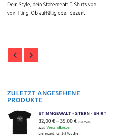
Dein Style, dein Statement: T-Shirts von
von Tiling! Ob auffällig oder dezent,
0
comment(s)
ZULETZT ANGESEHENE
PRODUKTE
STIMMGEWALT - STERN - SHIRT
32,00
€
–
35,00
€
inkl. MwSt.
zzgl.
Versandkosten
Lieferzeit:
ca. 2-3 Wochen