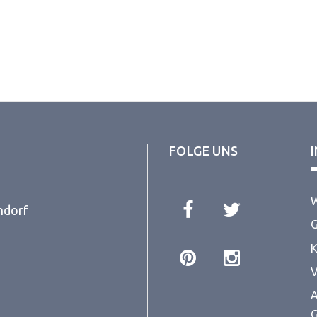
FOLGE UNS
W
ndorf
G
K
V
A
G