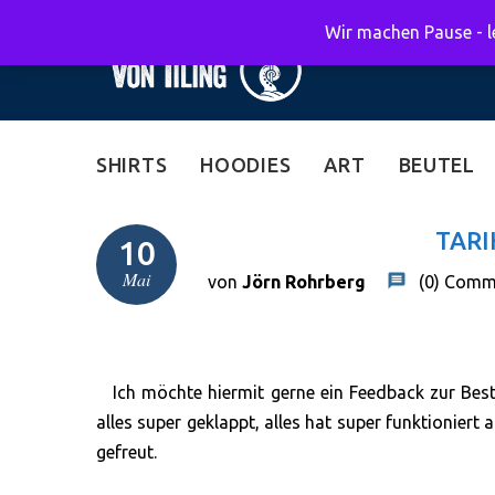
Wir machen Pause - le
SHIRTS
HOODIES
ART
BEUTEL
TARI
10
Mai
von
Jörn Rohrberg
(0)
Comm
Ich möchte hiermit gerne ein Feedback zur Bes
alles super geklappt, alles hat super funktioniert 
gefreut.