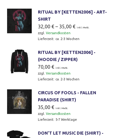
RITUAL BY [KETTEN2006] - ART-
SHIRT
32,00
€
–
35,00
€
inkl. MwSt.
zzgl.
Versandkosten
Lieferzeit:
ca. 2-3 Wochen
RITUAL BY [KETTEN2006] -
(HOODIE / ZIPPER)
70,00
€
inkl. MwSt.
zzgl.
Versandkosten
Lieferzeit:
ca. 2-3 Wochen
CIRCUS OF FOOLS - FALLEN
PARADISE (SHIRT)
35,00
€
inkl. MwSt.
zzgl.
Versandkosten
Lieferzeit:
5-7 Werktage
DON'T LET MUSIC DIE (SHIRT) -