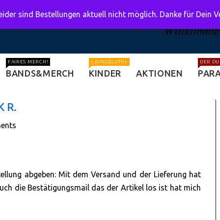
ider sind Bestellungen aktuell nicht möglich. Danke für Dein 
Willkommen
FAIRES MERCH!
»JUNGBLUTH«
DER DU
BANDS&MERCH
KINDER
AKTIONEN
PARA
K R.
ents
tellung abgeben: Mit dem Versand und der Lieferung hat
auch die Bestätigungsmail das der Artikel los ist hat mich