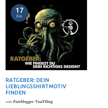
17
Feb.
A
SO K
KOM
von
Fai
RATGEBER: DEIN
Baumwol
LIEBLINGSSHIRTMOTIV
Materia
FINDEN
Temper
von
Fairblogger VonTiling
0