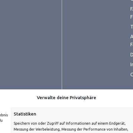
F
F
T
A
F
D
I
C
Verwalte deine Privatsphäre
Statistiken
ebnis
du
Speichern von oder Zugriff auf Informationen auf einem Endgerät,
Messung der Werbeleistung, Messung der Performance von Inhalten,