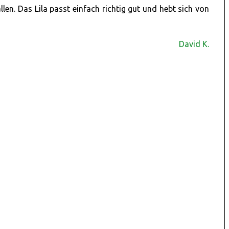
en. Das Lila passt einfach richtig gut und hebt sich von
30
Aug.
David K.
KLEIDUNG AUS ALTERNATIVEN
FASERN: HANF, HOLZ ODER
MILCH
von
Fairblogger VonTiling
Als Verbraucher – oder Hersteller – von
Textilien stellt sich immer wieder d
0
comment(s)