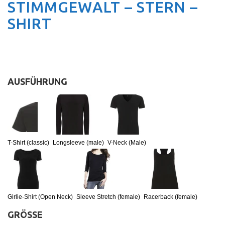
STIMMGEWALT – STERN –
SHIRT
AUSFÜHRUNG
:
T-Shirt (classic)
T-Shirt (classic)
Longsleeve (male)
V-Neck (Male)
Girlie-Shirt (Open Neck)
Sleeve Stretch (female)
Racerback (female)
GRÖSSE
: