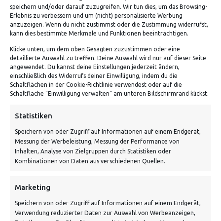
speichern und/oder darauf zuzugreifen. Wir tun dies, um das Browsing-
5.00
Bewertet mit
von 5
geprüfte Gesamtbewertungen
Erlebnis zu verbessern und um (nicht) personalisierte Werbung
anzuzeigen. Wenn du nicht zustimmst oder die Zustimmung widerrufst,
kann dies bestimmte Merkmale und Funktionen beeinträchtigen.
Klicke unten, um dem oben Gesagten zuzustimmen oder eine
detaillierte Auswahl zu treffen. Deine Auswahl wird nur auf dieser Seite
angewendet. Du kannst deine Einstellungen jederzeit ändern,
einschließlich des Widerrufs deiner Einwilligung, indem du die
Schaltflächen in der Cookie-Richtlinie verwendest oder auf die
Schaltfläche "Einwilligung verwalten" am unteren Bildschirmrand klickst.
ADRESSE
Statistiken
Speichern von oder Zugriff auf Informationen auf einem Endgerät,
Von Tiling GmbH
Messung der Werbeleistung, Messung der Performance von
Bahnhofstraße 3, 06268 Nemsdorf-Göhrendorf
Inhalten, Analyse von Zielgruppen durch Statistiken oder
Kombinationen von Daten aus verschiedenen Quellen.
Kontakt: Mo - Fr von 10:00 bis 18:00 Uhr
info@vontiling.de
Marketing
Speichern von oder Zugriff auf Informationen auf einem Endgerät,
Verwendung reduzierter Daten zur Auswahl von Werbeanzeigen,
Schnell und grün versendet: