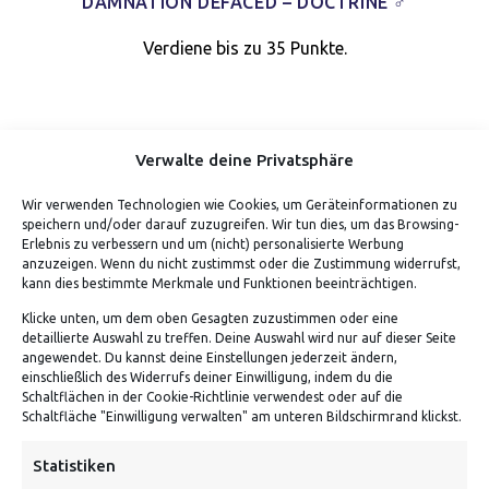
DAMNATION DEFACED – DOCTRINE ♂
Verdiene bis zu 35 Punkte.
Verwalte deine Privatsphäre
Wir verwenden Technologien wie Cookies, um Geräteinformationen zu
speichern und/oder darauf zuzugreifen. Wir tun dies, um das Browsing-
Erlebnis zu verbessern und um (nicht) personalisierte Werbung
anzuzeigen. Wenn du nicht zustimmst oder die Zustimmung widerrufst,
kann dies bestimmte Merkmale und Funktionen beeinträchtigen.
Klicke unten, um dem oben Gesagten zuzustimmen oder eine
detaillierte Auswahl zu treffen. Deine Auswahl wird nur auf dieser Seite
ADRESSE
angewendet. Du kannst deine Einstellungen jederzeit ändern,
einschließlich des Widerrufs deiner Einwilligung, indem du die
Schaltflächen in der Cookie-Richtlinie verwendest oder auf die
Von Tiling GmbH
Schaltfläche "Einwilligung verwalten" am unteren Bildschirmrand klickst.
Bahnhofstraße 3, 06268 Nemsdorf-Göhrendorf
Statistiken
Kontakt: Mo - Fr von 10:00 bis 18:00 Uhr