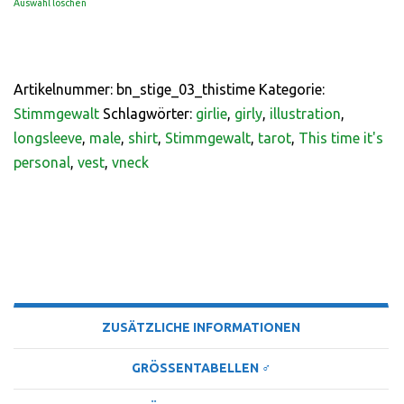
Auswahl löschen
Artikelnummer:
bn_stige_03_thistime
Kategorie:
Stimmgewalt
Schlagwörter:
girlie
,
girly
,
illustration
,
longsleeve
,
male
,
shirt
,
Stimmgewalt
,
tarot
,
This time it's
personal
,
vest
,
vneck
BESCHREIBUNG
ZUSÄTZLICHE INFORMATIONEN
GRÖSSENTABELLEN ♂