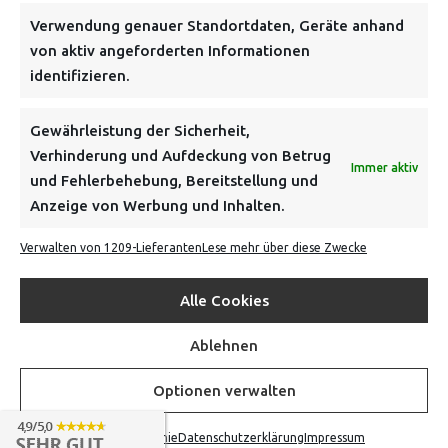
NEWSLETTER
Verwendung genauer Standortdaten, Geräte anhand
von aktiv angeforderten Informationen
identifizieren.
Danke, deine Registrierung war erfolgreich! Bitte prüfe
dein E-Mail-Konto für die Bestätigung.
Gewährleistung der Sicherheit,
Verhinderung und Aufdeckung von Betrug
FOLGE UNS
Immer aktiv
und Fehlerbehebung, Bereitstellung und
Anzeige von Werbung und Inhalten.
INFORMATIONEN
Verwalten von 1209-Lieferanten
Lese mehr über diese Zwecke
BEZAHLEN & BESTELLEN
Alle Cookies
Ablehnen
VON TILING
Optionen verwalten
© 2016-2026
Cookie-Richtlinie
Datenschutzerklärung
Impressum
NACH OBEN