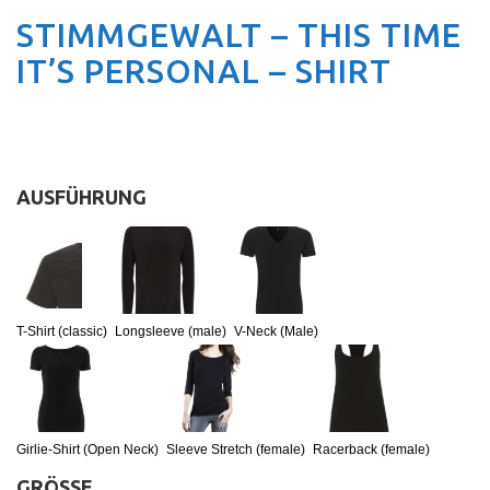
STIMMGEWALT – THIS TIME
IT’S PERSONAL – SHIRT
AUSFÜHRUNG
:
T-Shirt (classic)
T-Shirt (classic)
Longsleeve (male)
V-Neck (Male)
Girlie-Shirt (Open Neck)
Sleeve Stretch (female)
Racerback (female)
GRÖSSE
: