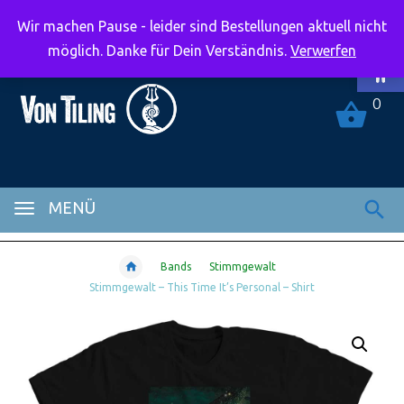
Wir machen Pause - leider sind Bestellungen aktuell nicht
Symbolle
möglich. Danke für Dein Verständnis.
Verwerfen
0
MENÜ
Bands
Stimmgewalt
Stimmgewalt – This Time It’s Personal – Shirt