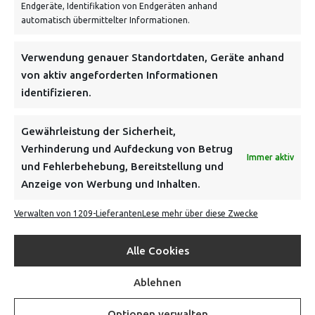
Endgeräte, Identifikation von Endgeräten anhand
VERSANDKOSTENHINWEIS:
automatisch übermittelter Informationen.
Verwendung genauer Standortdaten, Geräte anhand
von aktiv angeforderten Informationen
identifizieren.
NEWSLETTER
Gewährleistung der Sicherheit,
Verhinderung und Aufdeckung von Betrug
Immer aktiv
Danke, deine Registrierung war erfolgreich! Bitte prüfe
und Fehlerbehebung, Bereitstellung und
dein E-Mail-Konto für die Bestätigung.
Anzeige von Werbung und Inhalten.
Verwalten von 1209-Lieferanten
Lese mehr über diese Zwecke
FOLGE UNS
Alle Cookies
INFORMATIONEN
Ablehnen
BEZAHLEN & BESTELLEN
Optionen verwalten