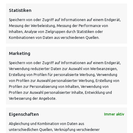
ADRESSE
Statistiken
Speichern von oder Zugriff auf Informationen auf einem Endgerät,
Von Tiling GmbH
Messung der Werbeleistung, Messung der Performance von
Bahnhofstraße 3, 06268 Nemsdorf-Göhrendorf
Inhalten, Analyse von Zielgruppen durch Statistiken oder
Kombinationen von Daten aus verschiedenen Quellen.
Kontakt: Mo - Fr von 10:00 bis 18:00 Uhr
info@vontiling.de
Marketing
Speichern von oder Zugriff auf Informationen auf einem Endgerät,
Verwendung reduzierter Daten zur Auswahl von Werbeanzeigen,
Schnell und grün versendet:
Erstellung von Profilen für personalisierte Werbung, Verwendung
von Profilen zur Auswahl personalisierter Werbung, Erstellung von
Profilen zur Personalisierung von Inhalten, Verwendung von
Profilen zur Auswahl personalisierter Inhalte, Entwicklung und
Verbesserung der Angebote.
Eigenschaften
Immer aktiv
Abgleichung und Kombination von Daten aus
unterschiedlichen Quellen, Verknüpfung verschiedener