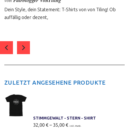
von
Fairblogger VonTiling
Dein Style, dein Statement: T-Shirts von von Tiling! Ob
auffällig oder dezent,
0
comment(s)
ZULETZT ANGESEHENE PRODUKTE
STIMMGEWALT - STERN - SHIRT
32,00
€
–
35,00
€
inkl. MwSt.