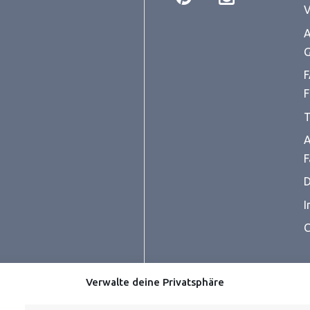
V
A
G
F
F
T
A
F
D
I
C
Verwalte deine Privatsphäre