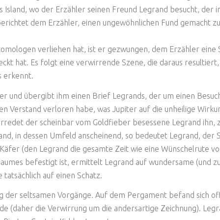
’s Island, wo der Erzähler seinen Freund Legrand besucht, der
berichtet dem Erzähler, einen ungewöhnlichen Fund gemacht z
omologen verliehen hat, ist er gezwungen, dem Erzähler eine S
kt hat. Es folgt eine verwirrende Szene, die daraus resultier
s erkennt.
er und übergibt ihm einen Brief Legrands, der um einen Besuch
en Verstand verloren habe, was Jupiter auf die unheilige Wirku
redet der scheinbar vom Goldfieber besessene Legrand ihn, zu
d, in dessen Umfeld anscheinend, so bedeutet Legrand, der S
äfer (den Legrand die gesamte Zeit wie eine Wünschelrute vor
 Baumes befestigt ist, ermittelt Legrand auf wundersame (und 
tatsächlich auf einen Schatz.
ung der seltsamen Vorgänge. Auf dem Pergament befand sich off
rde (daher die Verwirrung um die andersartige Zeichnung). Legr