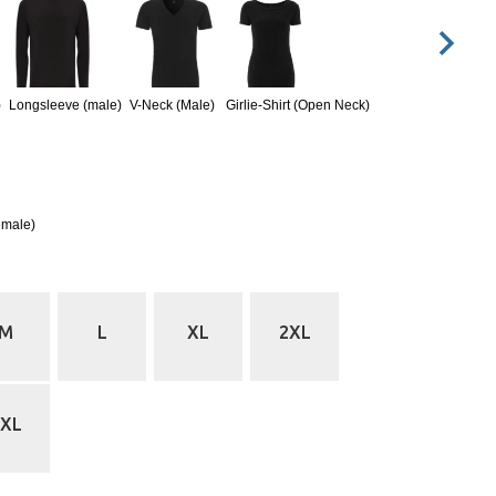
)
Longsleeve (male)
V-Neck (Male)
Girlie-Shirt (Open Neck)
emale)
M
L
XL
2XL
5XL