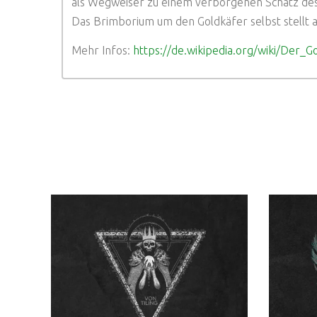
als Wegweiser zu einem verborgenen Schatz des
Das Brimborium um den Goldkäfer selbst stellt a
Mehr Infos:
https://de.wikipedia.org/wiki/Der