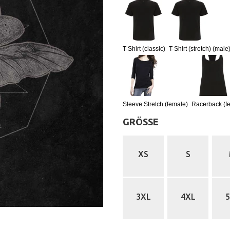
T-Shirt (classic)
T-Shirt (stretch) (male
Sleeve Stretch (female)
Racerback (f
GRÖSSE
:
XS
S
3XL
4XL