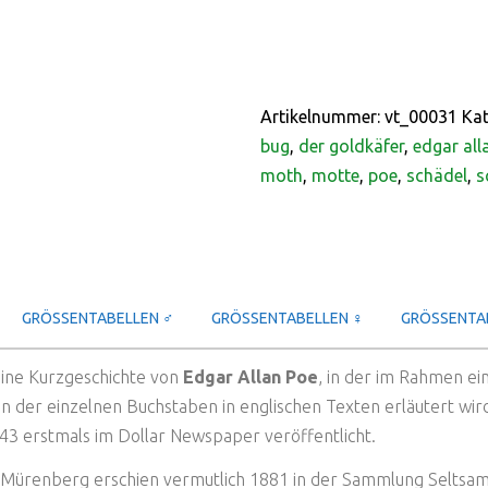
Artikelnummer:
vt_00031
Kat
bug
,
der goldkäfer
,
edgar all
moth
,
motte
,
poe
,
schädel
,
s
GRÖSSENTABELLEN ♂
GRÖSSENTABELLEN ♀
GRÖSSENTAB
 eine Kurzgeschichte von
Edgar Allan Poe
, in der im Rahmen ei
n der einzelnen Buchstaben in englischen Texten erläutert wir
43 erstmals im Dollar Newspaper veröffentlicht.
d Mürenberg erschien vermutlich 1881 in der Sammlung Seltsam