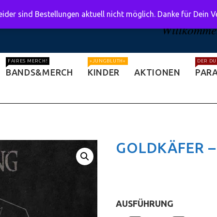
ider sind Bestellungen aktuell nicht möglich. Danke für Dein 
Willkommen
FAIRES MERCH!
»JUNGBLUTH«
DER DU
BANDS&MERCH
KINDER
AKTIONEN
PARA
GOLDKÄFER –
AUSFÜHRUNG
: