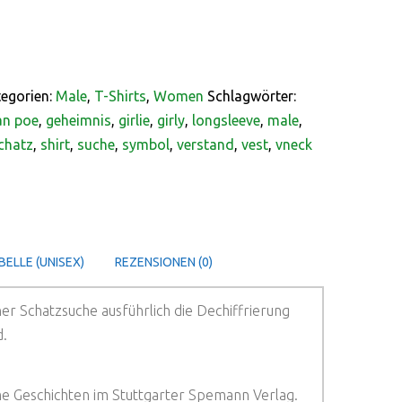
egorien:
Male
,
T-Shirts
,
Women
Schlagwörter:
an poe
,
geheimnis
,
girlie
,
girly
,
longsleeve
,
male
,
chatz
,
shirt
,
suche
,
symbol
,
verstand
,
vest
,
vneck
ELLE (UNISEX)
REZENSIONEN (0)
ner Schatzsuche ausführlich die Dechiffrierung
d.
e Geschichten im Stuttgarter Spemann Verlag.