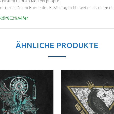
 Piraten Captain Kidd entpuppte.
uf der äußeren Ebene der Erzählung nichts weiter als einen el
_Goldk%C3%A4fer
ÄHNLICHE PRODUKTE