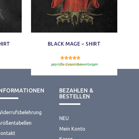
HIRT
BLACK MAGE – SHIRT
5.00
Bewertet mit
von 5
geprüfte Gesamtbewertungen
INFORMATIONEN
BEZAHLEN &
BESTELLEN
iderrufsbelehrung
NEU
rößentabellen
Mein Konto
ontakt