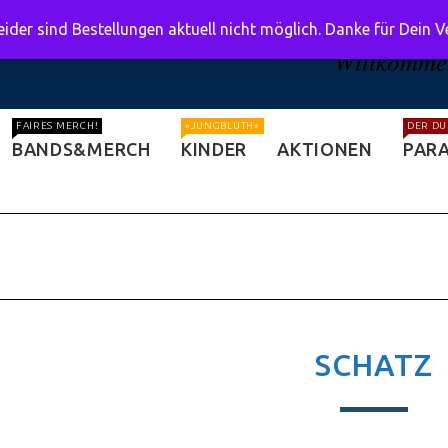
ider sind Bestellungen aktuell nicht möglich. Danke für Dein 
Willkommen
FAIRES MERCH!
»JUNGBLUTH«
DER DU
BANDS&MERCH
KINDER
AKTIONEN
PARA
SCHATZ