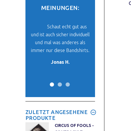
MEINUNGEN:
be mein Paket
Schaut echt gut aus
Der Stoff un
und ich finde
und ist auch sicher individuell
ist super. Das ich 
klasse. Es ist
und mal was anderes als
finde, was mir vo
 mein neues
immer nur diese Bandshirts.
her passt, ist ein
-Oberteil.
Wunder. :
Jonas H.
y W.
Max W.
ZULETZT ANGESEHENE
PRODUKTE
CIRCUS OF FOOLS -