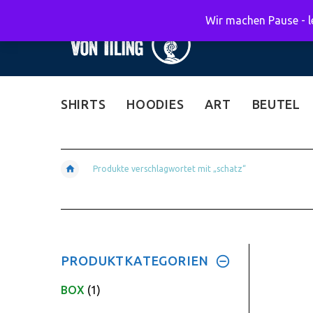
Wir machen Pause - le
SHIRTS
HOODIES
ART
BEUTEL
Produkte verschlagwortet mit „schatz“
PRODUKTKATEGORIEN
BOX
(1)