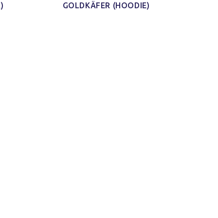
)
GOLDKÄFER (HOODIE)
 aus
iduell
als
irts.