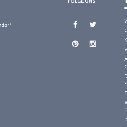
FOLGE UNS
W
ndorf
G
K
V
A
G
F
F
T
A
F
D