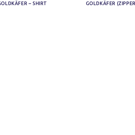
GOLDKÄFER – SHIRT
GOLDKÄFER (ZIPPER
d Schnitt
Ich habe mein Paket
Schaut echt gut
'nen Shirt
[…] bekommen und ich finde
und ist auch sicher indiv
m Schnitt
das Shirt so klasse. Es ist
und mal was anderes 
 kleines
jetzt schon mein neues
immer nur diese Bandsh
)
Lieblings-Oberteil.
Jonas H.
Jacy W.