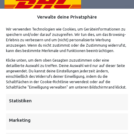
Verwalte deine Privatsphäre
Wir verwenden Technologien wie Cookies, um Geräteinformationen zu
speichern und/oder darauf zuzugreifen. Wir tun dies, um das Browsing-
Erlebnis zu verbessern und um (nicht) personalisierte Werbung
VERSANDKOSTENHINWEIS:
anzuzeigen. Wenn du nicht zustimmst oder die Zustimmung widerrufst,
kann dies bestimmte Merkmale und Funktionen beeinträchtigen.
Klicke unten, um dem oben Gesagten zuzustimmen oder eine
detaillierte Auswahl zu treffen. Deine Auswahl wird nur auf dieser Seite
angewendet. Du kannst deine Einstellungen jederzeit ändern,
einschließlich des Widerrufs deiner Einwilligung, indem du die
Schaltflächen in der Cookie-Richtlinie verwendest oder auf die
Schaltfläche "Einwilligung verwalten" am unteren Bildschirmrand klickst.
NEWSLETTER
Statistiken
Danke, deine Registrierung war erfolgreich! Bitte prüfe
dein E-Mail-Konto für die Bestätigung.
Marketing
FOLGE UNS