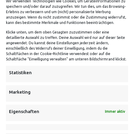
Wir verwenden Technologien wie Cookies, um Geräteinformationen zu
speichern und/oder darauf zuzugreifen. Wir tun dies, um das Browsing-
Erlebnis zu verbessern und um (nicht) personalisierte Werbung
anzuzeigen. Wenn du nicht zustimmst oder die Zustimmung widerrufst,
kann dies bestimmte Merkmale und Funktionen beeinträchtigen.
Klicke unten, um dem oben Gesagten zuzustimmen oder eine
detaillierte Auswahl zu treffen. Deine Auswahl wird nur auf dieser Seite
angewendet. Du kannst deine Einstellungen jederzeit ändern,
VERSANDKOSTENHINWEIS:
einschließlich des Widerrufs deiner Einwilligung, indem du die
Schaltflächen in der Cookie-Richtlinie verwendest oder auf die
Schaltfläche "Einwilligung verwalten" am unteren Bildschirmrand klickst.
Statistiken
NEWSLETTER
Marketing
Danke, deine Registrierung war erfolgreich! Bitte prüfe
Eigenschaften
Immer aktiv
dein E-Mail-Konto für die Bestätigung.
FOLGE UNS