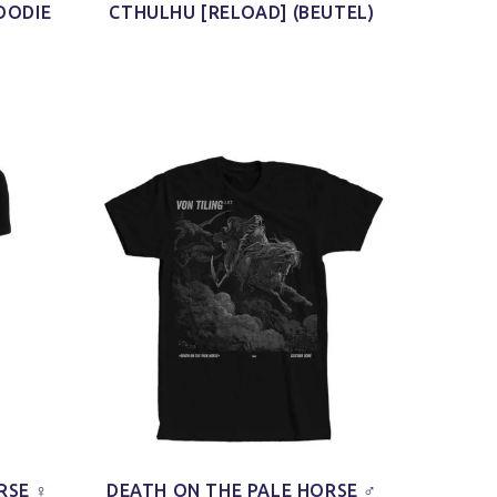
OODIE
CTHULHU [RELOAD] (BEUTEL)
 aus
iduell
als
irts.
RSE ♀
DEATH ON THE PALE HORSE ♂