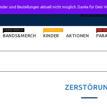
ider sind Bestellungen aktuell nicht möglich. Danke für Dein 
Willkommen
FAIRES MERCH!
»JUNGBLUTH«
DER DU
BANDS&MERCH
KINDER
AKTIONEN
PARA
ZERSTÖRU