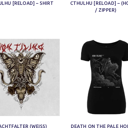
LHU [RELOAD] – SHIRT
CTHULHU [RELOAD] – (H
/ ZIPPER)
d Schnitt
Ich habe mein Paket
Schaut echt gut
'nen Shirt
[…] bekommen und ich finde
und ist auch sicher indiv
m Schnitt
das Shirt so klasse. Es ist
und mal was anderes 
 kleines
jetzt schon mein neues
immer nur diese Bandsh
)
Lieblings-Oberteil.
Jonas H.
Jacy W.
ACHTFALTER (WEISS)
DEATH ON THE PALE HO