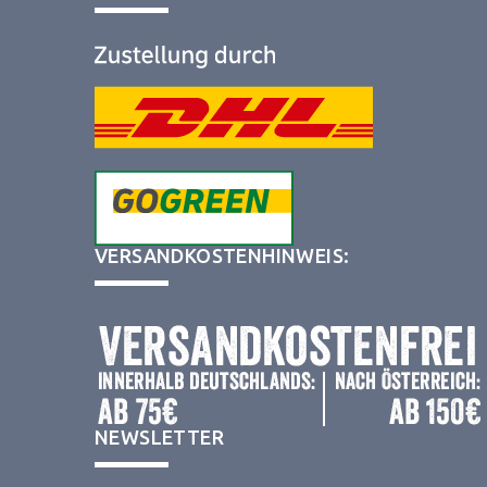
VERSANDKOSTENHINWEIS:
Wir verwenden Technologien wie Cookies, um Geräteinformationen zu
NEWSLETTER
speichern und/oder darauf zuzugreifen. Wir tun dies, um das Browsing-Erl
zu verbessern und um (nicht) personalisierte Werbung anzuzeigen. Wenn 
nicht zustimmst oder die Zustimmung widerrufst, kann dies bestimmte