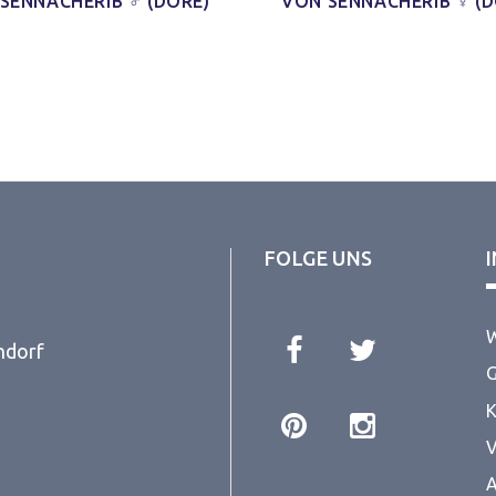
SENNACHERIB ♂ (DORÉ)
VON SENNACHERIB ♀ (D
FOLGE UNS
W
ndorf
G
K
V
A