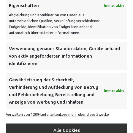
Eigenschaften
Immer aktiv
Abgleichung und Kombination von Daten aus
unterschiedlichen Quellen, Verknüpfung verschiedener
Endgeräte, Identifikation von Endgeräten anhand
VERSANDKOSTENHINWEIS:
automatisch übermittelter Informationen.
Verwendung genauer Standortdaten, Geräte anhand
von aktiv angeforderten Informationen
identifizieren.
NEWSLETTER
Gewährleistung der Sicherheit,
Verhinderung und Aufdeckung von Betrug
Immer aktiv
Danke, deine Registrierung war erfolgreich! Bitte prüfe
und Fehlerbehebung, Bereitstellung und
dein E-Mail-Konto für die Bestätigung.
Anzeige von Werbung und Inhalten.
Verwalten von 1209-Lieferanten
Lese mehr über diese Zwecke
FOLGE UNS
Alle Cookies