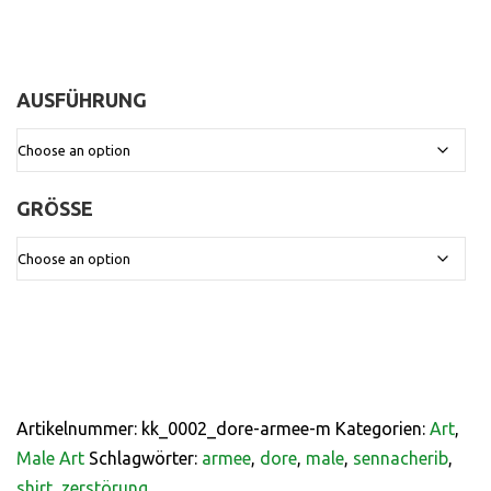
AUSFÜHRUNG
:
GRÖSSE
:
Artikelnummer:
kk_0002_dore-armee-m
Kategorien:
Art
,
Male Art
Schlagwörter:
armee
,
dore
,
male
,
sennacherib
,
shirt
,
zerstörung