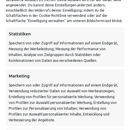
angewendet. Du kannst deine Einstellungen jederzeit ändern,
einschließlich des Widerrufs deiner Einwilligung, indem du die
Schaltflächen in der Cookie-Richtlinie verwendest oder auf die
Schaltfläche "Einwilligung verwalten" am unteren Bildschirmrand klickst.
ADRESSE
Statistiken
Speichern von oder Zugriff auf Informationen auf einem Endgerät,
Von Tiling GmbH
Messung der Werbeleistung, Messung der Performance von
Bahnhofstraße 3, 06268 Nemsdorf-Göhrendorf
Inhalten, Analyse von Zielgruppen durch Statistiken oder
Kombinationen von Daten aus verschiedenen Quellen.
Kontakt: Mo - Fr von 10:00 bis 18:00 Uhr
info@vontiling.de
Marketing
Speichern von oder Zugriff auf Informationen auf einem Endgerät,
Verwendung reduzierter Daten zur Auswahl von Werbeanzeigen,
Schnell und grün versendet:
Erstellung von Profilen für personalisierte Werbung, Verwendung
von Profilen zur Auswahl personalisierter Werbung, Erstellung von
Profilen zur Personalisierung von Inhalten, Verwendung von
Profilen zur Auswahl personalisierter Inhalte, Entwicklung und
Verbesserung der Angebote.