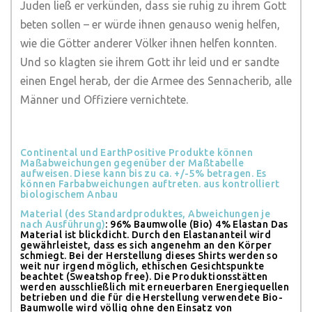
Juden ließ er verkünden, dass sie ruhig zu ihrem Gott
beten sollen – er würde ihnen genauso wenig helfen,
wie die Götter anderer Völker ihnen helfen konnten.
Und so klagten sie ihrem Gott ihr leid und er sandte
einen Engel herab, der die Armee des Sennacherib, alle
Männer und Offiziere vernichtete.
Continental und EarthPositive Produkte können
Maßabweichungen gegenüber der Maßtabelle
aufweisen. Diese kann bis zu ca. +/-5% betragen. Es
können Farbabweichungen auftreten. aus kontrolliert
biologischem Anbau
Material (des Standardproduktes, Abweichungen je
nach Ausführung)
: 96% Baumwolle (Bio) 4% Elastan
Das
Material ist blickdicht. Durch den Elastananteil wird
gewährleistet, dass es sich angenehm an den Körper
schmiegt. Bei der Herstellung dieses Shirts werden so
weit nur irgend möglich, ethischen Gesichtspunkte
beachtet (Sweatshop free). Die Produktionsstätten
werden ausschließlich mit erneuerbaren Energiequellen
betrieben und die für die Herstellung verwendete Bio-
Baumwolle wird völlig ohne den Einsatz von