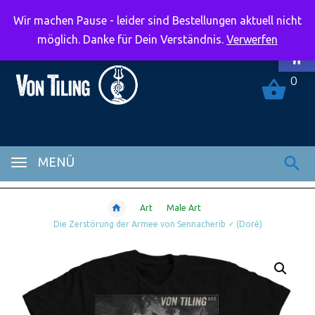
Wir machen Pause - leider sind Bestellungen aktuell nicht
Symbolle
möglich. Danke für Dein Verständnis.
Verwerfen
0
MENÜ
Art
Male Art
Die Zerstörung der Armee von Sennacherib ♂ (Doré)