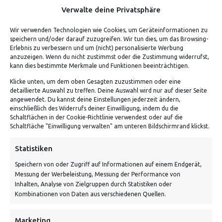
Verwalte deine Privatsphäre
Wir verwenden Technologien wie Cookies, um Geräteinformationen zu
speichern und/oder darauf zuzugreifen. Wir tun dies, um das Browsing-
Erlebnis zu verbessern und um (nicht) personalisierte Werbung
anzuzeigen. Wenn du nicht zustimmst oder die Zustimmung widerrufst,
kann dies bestimmte Merkmale und Funktionen beeinträchtigen.
Klicke unten, um dem oben Gesagten zuzustimmen oder eine
detaillierte Auswahl zu treffen. Deine Auswahl wird nur auf dieser Seite
ADRESSE
angewendet. Du kannst deine Einstellungen jederzeit ändern,
einschließlich des Widerrufs deiner Einwilligung, indem du die
Schaltflächen in der Cookie-Richtlinie verwendest oder auf die
Von Tiling GmbH
Schaltfläche "Einwilligung verwalten" am unteren Bildschirmrand klickst.
Bahnhofstraße 3, 06268 Nemsdorf-Göhrendorf
Statistiken
Kontakt: Mo - Fr von 10:00 bis 18:00 Uhr
Speichern von oder Zugriff auf Informationen auf einem Endgerät,
info@vontiling.de
Messung der Werbeleistung, Messung der Performance von
Inhalten, Analyse von Zielgruppen durch Statistiken oder
Kombinationen von Daten aus verschiedenen Quellen.
Schnell und grün versendet:
Marketing