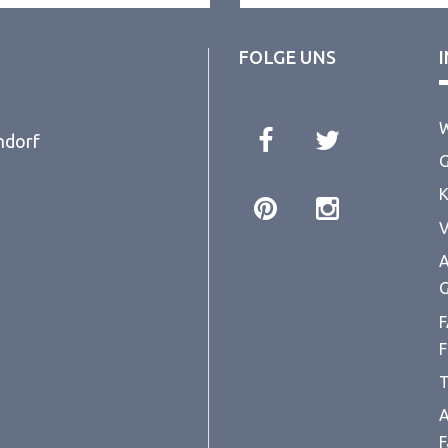
FOLGE UNS
W
ndorf
G
K
V
A
G
F
F
T
A
F