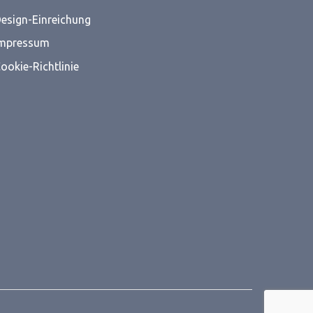
esign-Einreichung
mpressum
ookie-Richtlinie
Alle Cookies
Ablehnen
ten
Optionen verwalten
Verwalten von 1209-Lieferanten
Lese mehr über diese Zwecke