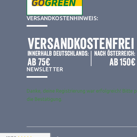
VERSANDKOSTENHINWEIS:
Wir verwenden Technologien wie Cookies, um Geräteinformationen zu
NEWSLETTER
speichern und/oder darauf zuzugreifen. Wir tun dies, um das Browsing-Erl
zu verbessern und um (nicht) personalisierte Werbung anzuzeigen. Wenn 
nicht zustimmst oder die Zustimmung widerrufst, kann dies bestimmte
Merkmale und Funktionen beeinträchtigen.
Danke, deine Registrierung war erfolgreich! Bitte 
Klicke unten, um dem oben Gesagten zuzustimmen oder eine detaillierte
die Bestätigung.
Auswahl zu treffen. Deine Auswahl wird nur auf dieser Seite angewendet. 
kannst deine Einstellungen jederzeit ändern, einschließlich des Widerrufs d
Einwilligung, indem du die Schaltflächen in der Cookie-Richtlinie verwende
auf die Schaltfläche "Einwilligung verwalten" am unteren Bildschirmrand kli