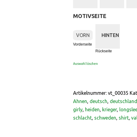
MOTIVSEITE
:
Vorderseite
VORN
HINTEN
Vorderseite
Rückseite
Auswahl löschen
Artikelnummer:
vt_00035
Kat
Ahnen
,
deutsch
,
deutschlan
girly
,
heiden
,
krieger
,
longsle
schlacht
,
schweden
,
shirt
,
va