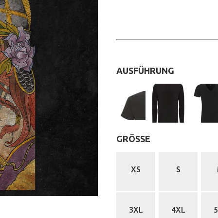
AUSFÜHRUNG
:
T-Shirt (clas
GRÖSSE
:
XS
S
3XL
4XL