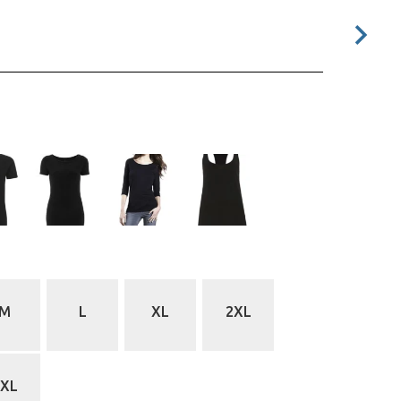
sic)
M
L
XL
2XL
5XL