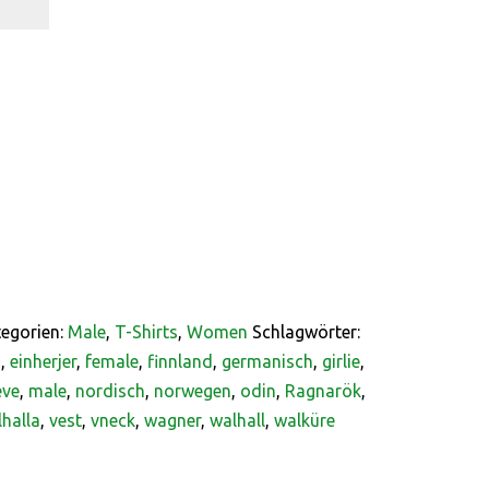
egorien:
Male
,
T-Shirts
,
Women
Schlagwörter:
d
,
einherjer
,
female
,
finnland
,
germanisch
,
girlie
,
eve
,
male
,
nordisch
,
norwegen
,
odin
,
Ragnarök
,
lhalla
,
vest
,
vneck
,
wagner
,
walhall
,
walküre