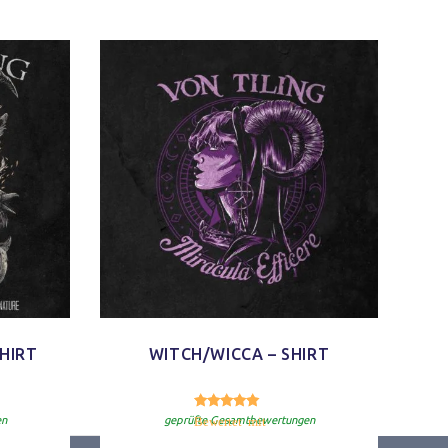
HIRT
WITCH/WICCA – SHIRT
00
4.80
von 5
Bewertet mit
von 5
en
geprüfte Gesamtbewertungen