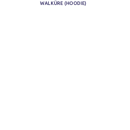
WALKÜRE (HOODIE)
von 5
 aus
iduell
als
irts.