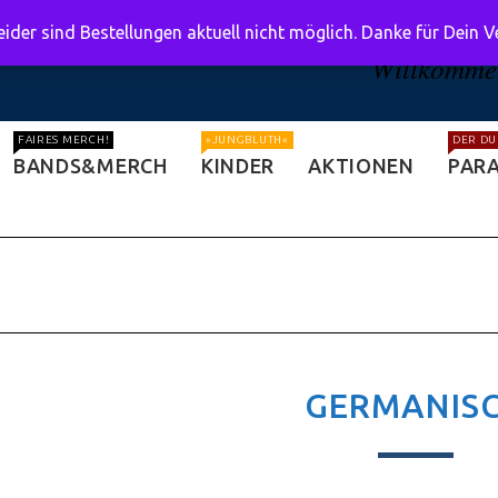
ider sind Bestellungen aktuell nicht möglich. Danke für Dein 
Willkommen
FAIRES MERCH!
»JUNGBLUTH«
DER DU
BANDS&MERCH
KINDER
AKTIONEN
PARA
GERMANIS