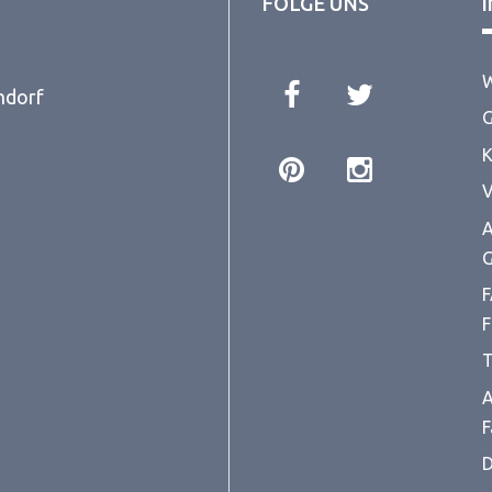
FOLGE UNS
W
ndorf
G
K
V
A
G
F
F
T
A
F
D