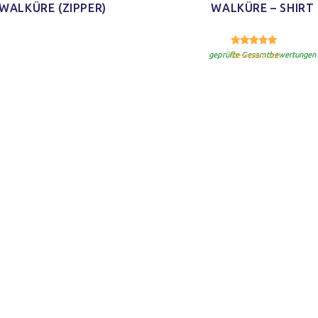
WALKÜRE (ZIPPER)
WALKÜRE – SHIRT
5.00
Bewertet mit
geprüfte Gesamtbewertungen
d Schnitt
Ich habe mein Paket
Schaut echt gut
'nen Shirt
[…] bekommen und ich finde
und ist auch sicher indiv
m Schnitt
das Shirt so klasse. Es ist
und mal was anderes 
 kleines
jetzt schon mein neues
immer nur diese Bandsh
)
Lieblings-Oberteil.
Jonas H.
Jacy W.