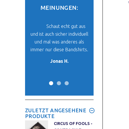
MEINUNGEN:
be mein Paket
Schaut echt gut aus
Der Stoff un
und ich finde
und ist auch sicher individuell
ist super. Das ich 
klasse. Es ist
und mal was anderes als
finde, was mir vo
 mein neues
immer nur diese Bandshirts.
her passt, ist ein
-Oberteil.
Wunder. :
Jonas H.
y W.
Max W.
ZULETZT ANGESEHENE
PRODUKTE
CIRCUS OF FOOLS -