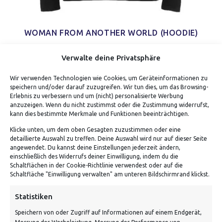
WOMAN FROM ANOTHER WORLD (HOODIE)
Verwalte deine Privatsphäre
Wir verwenden Technologien wie Cookies, um Geräteinformationen zu
speichern und/oder darauf zuzugreifen. Wir tun dies, um das Browsing-
Erlebnis zu verbessern und um (nicht) personalisierte Werbung
anzuzeigen. Wenn du nicht zustimmst oder die Zustimmung widerrufst,
kann dies bestimmte Merkmale und Funktionen beeinträchtigen.
Klicke unten, um dem oben Gesagten zuzustimmen oder eine
detaillierte Auswahl zu treffen. Deine Auswahl wird nur auf dieser Seite
ADRESSE
angewendet. Du kannst deine Einstellungen jederzeit ändern,
einschließlich des Widerrufs deiner Einwilligung, indem du die
Schaltflächen in der Cookie-Richtlinie verwendest oder auf die
Von Tiling GmbH
Schaltfläche "Einwilligung verwalten" am unteren Bildschirmrand klickst.
Bahnhofstraße 3, 06268 Nemsdorf-Göhrendorf
Statistiken
Kontakt: Mo - Fr von 10:00 bis 18:00 Uhr
Speichern von oder Zugriff auf Informationen auf einem Endgerät,
info@vontiling.de