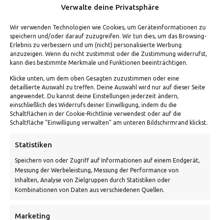
Verdiene bis zu 70 Punkte.
Verwalte deine Privatsphäre
Wir verwenden Technologien wie Cookies, um Geräteinformationen zu
speichern und/oder darauf zuzugreifen. Wir tun dies, um das Browsing-
Erlebnis zu verbessern und um (nicht) personalisierte Werbung
anzuzeigen. Wenn du nicht zustimmst oder die Zustimmung widerrufst,
kann dies bestimmte Merkmale und Funktionen beeinträchtigen.
Klicke unten, um dem oben Gesagten zuzustimmen oder eine
detaillierte Auswahl zu treffen. Deine Auswahl wird nur auf dieser Seite
angewendet. Du kannst deine Einstellungen jederzeit ändern,
einschließlich des Widerrufs deiner Einwilligung, indem du die
Schaltflächen in der Cookie-Richtlinie verwendest oder auf die
Schaltfläche "Einwilligung verwalten" am unteren Bildschirmrand klickst.
ADRESSE
Statistiken
Speichern von oder Zugriff auf Informationen auf einem Endgerät,
Von Tiling GmbH
Messung der Werbeleistung, Messung der Performance von
Bahnhofstraße 3, 06268 Nemsdorf-Göhrendorf
Inhalten, Analyse von Zielgruppen durch Statistiken oder
Kombinationen von Daten aus verschiedenen Quellen.
Kontakt: Mo - Fr von 10:00 bis 18:00 Uhr
info@vontiling.de
Marketing