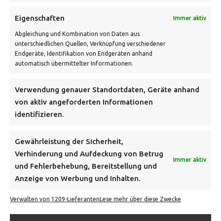
Eigenschaften
Immer aktiv
Abgleichung und Kombination von Daten aus
unterschiedlichen Quellen, Verknüpfung verschiedener
Endgeräte, Identifikation von Endgeräten anhand
VERSANDKOSTENHINWEIS:
automatisch übermittelter Informationen.
Verwendung genauer Standortdaten, Geräte anhand
von aktiv angeforderten Informationen
identifizieren.
NEWSLETTER
Gewährleistung der Sicherheit,
Verhinderung und Aufdeckung von Betrug
Immer aktiv
Danke, deine Registrierung war erfolgreich! Bitte prüfe
und Fehlerbehebung, Bereitstellung und
dein E-Mail-Konto für die Bestätigung.
Anzeige von Werbung und Inhalten.
Verwalten von 1209-Lieferanten
Lese mehr über diese Zwecke
FOLGE UNS