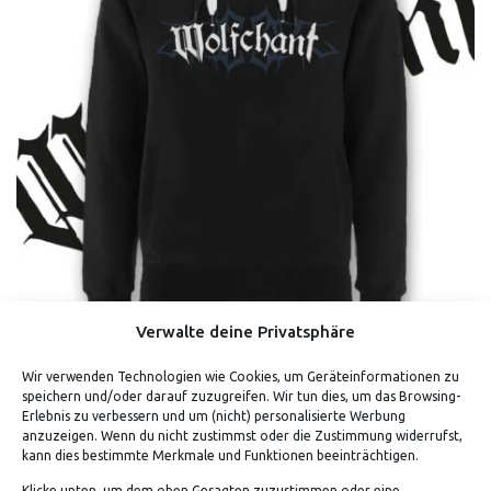
Verwalte deine Privatsphäre
Wir verwenden Technologien wie Cookies, um Geräteinformationen zu
WOLFCHANT – TRIBAL (HOODIE)
speichern und/oder darauf zuzugreifen. Wir tun dies, um das Browsing-
Erlebnis zu verbessern und um (nicht) personalisierte Werbung
anzuzeigen. Wenn du nicht zustimmst oder die Zustimmung widerrufst,
kann dies bestimmte Merkmale und Funktionen beeinträchtigen.
Klicke unten, um dem oben Gesagten zuzustimmen oder eine