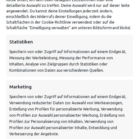
detaillierte Auswahl zu treffen. Deine Auswahl wird nur auf dieser Seite
angewendet. Du kannst deine Einstellungen jederzeit ändern,
einschließlich des Widerrufs deiner Einwilligung, indem du die
Schaltflächen in der Cookie-Richtlinie verwendest oder auf die
Schaltfläche "Einwilligung verwalten" am unteren Bildschirmrand klickst.
ADRESSE
Statistiken
Speichern von oder Zugriff auf Informationen auf einem Endgerät,
Von Tiling GmbH
Messung der Werbeleistung, Messung der Performance von
Bahnhofstraße 3, 06268 Nemsdorf-Göhrendorf
Inhalten, Analyse von Zielgruppen durch Statistiken oder
Kombinationen von Daten aus verschiedenen Quellen.
Kontakt: Mo - Fr von 10:00 bis 18:00 Uhr
info@vontiling.de
Marketing
Speichern von oder Zugriff auf Informationen auf einem Endgerät,
Verwendung reduzierter Daten zur Auswahl von Werbeanzeigen,
Schnell und grün versendet:
Erstellung von Profilen für personalisierte Werbung, Verwendung
von Profilen zur Auswahl personalisierter Werbung, Erstellung von
Profilen zur Personalisierung von Inhalten, Verwendung von
Profilen zur Auswahl personalisierter Inhalte, Entwicklung und
Verbesserung der Angebote.