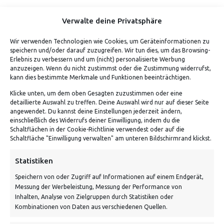
Verwalte deine Privatsphäre
Wir verwenden Technologien wie Cookies, um Geräteinformationen zu
speichern und/oder darauf zuzugreifen. Wir tun dies, um das Browsing-
Erlebnis zu verbessern und um (nicht) personalisierte Werbung
anzuzeigen. Wenn du nicht zustimmst oder die Zustimmung widerrufst,
kann dies bestimmte Merkmale und Funktionen beeinträchtigen.
Klicke unten, um dem oben Gesagten zuzustimmen oder eine
detaillierte Auswahl zu treffen. Deine Auswahl wird nur auf dieser Seite
ADRESSE
angewendet. Du kannst deine Einstellungen jederzeit ändern,
einschließlich des Widerrufs deiner Einwilligung, indem du die
Schaltflächen in der Cookie-Richtlinie verwendest oder auf die
Von Tiling GmbH
Schaltfläche "Einwilligung verwalten" am unteren Bildschirmrand klickst.
Bahnhofstraße 3, 06268 Nemsdorf-Göhrendorf
Statistiken
Kontakt: Mo - Fr von 10:00 bis 18:00 Uhr
Speichern von oder Zugriff auf Informationen auf einem Endgerät,
info@vontiling.de
Messung der Werbeleistung, Messung der Performance von
Inhalten, Analyse von Zielgruppen durch Statistiken oder
Kombinationen von Daten aus verschiedenen Quellen.
Schnell und grün versendet: