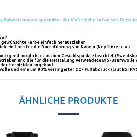
aßabweichungen gegenüber der Maßtabelle aufweisen. Diese kan
g/m²
t gewünschte Farbe einfach herausziehen
sich ein Loch für die Durchführung von Kabeln (Kopfhörer u.a.)
 nur irgend möglich, ethischen Gesichtspunkte beachtet (Sweatsh
etrieben und die für die Herstellung verwendete Bio-Baumwolle w
oder Herbiziden angebaut.
lle und eine um 90% verringerter CO² Fußabdruck (laut BSI PAS2
ÄHNLICHE PRODUKTE