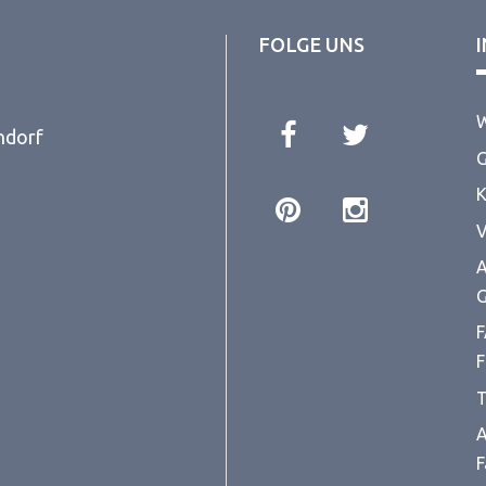
FOLGE UNS
W
ndorf
G
K
V
A
G
F
F
T
A
F