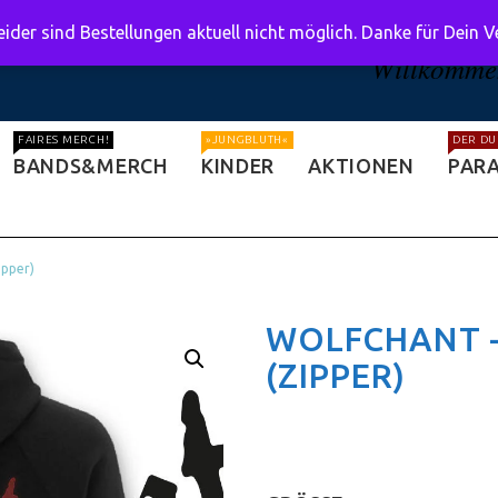
ider sind Bestellungen aktuell nicht möglich. Danke für Dein 
Willkommen
FAIRES MERCH!
»JUNGBLUTH«
DER DU
BANDS&MERCH
KINDER
AKTIONEN
PARA
ipper)
WOLFCHANT –
(ZIPPER)