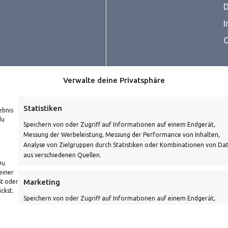
D
I
C
Verwalte deine Privatsphäre
Statistiken
ebnis
du
Speichern von oder Zugriff auf Informationen auf einem Endgerät,
Messung der Werbeleistung, Messung der Performance von Inhalten,
prüfe dein E-Mail-Konto für
Analyse von Zielgruppen durch Statistiken oder Kombinationen von Da
aus verschiedenen Quellen.
Du
einer
Marketing
st oder
ckst.
Speichern von oder Zugriff auf Informationen auf einem Endgerät,
Verwendung reduzierter Daten zur Auswahl von Werbeanzeigen,
Erstellung von Profilen für personalisierte Werbung, Verwendung von