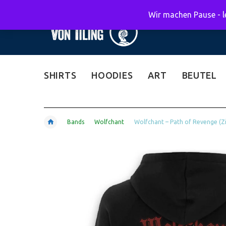
Wir machen Pause - le
SHIRTS
HOODIES
ART
BEUTEL
Bands
Wolfchant
Wolfchant – Path of Revenge (Z