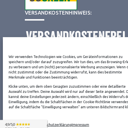
VERSANDKOSTENHINWEIS:
Wir verwenden Technologien wie Cookies, um Geräteinformationen zu
NEWSLETTER
speichern und/oder darauf zuzugreifen. Wir tun dies, um das Browsing-Erl
zu verbessern und um (nicht) personalisierte Werbung anzuzeigen. Wenn 
nicht zustimmst oder die Zustimmung widerrufst, kann dies bestimmte
Merkmale und Funktionen beeinträchtigen.
Danke, deine Registrierung war erfolgreich! Bitte 
Klicke unten, um dem oben Gesagten zuzustimmen oder eine detaillierte
die Bestätigung.
Auswahl zu treffen. Deine Auswahl wird nur auf dieser Seite angewendet. 
kannst deine Einstellungen jederzeit ändern, einschließlich des Widerrufs d
Einwilligung, indem du die Schaltflächen in der Cookie-Richtlinie verwende
auf die Schaltfläche "Einwilligung verwalten" am unteren Bildschirmrand kli
VON TILING
© 2016-2026
Cookie-Richtlinie
Datenschutzerklärung
Impressum