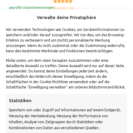
5.00
Bewertet mit
von 5
geprüfte Gesamtbewertungen
Verwalte deine Privatsphäre
Wir verwenden Technologien wie Cookies, um Geräteinformationen zu
speichern und/oder darauf zuzugreifen. Wir tun dies, um das Browsing-
Erlebnis zu verbessern und um (nicht) personalisierte Werbung
anzuzeigen. Wenn du nicht zustimmst oder die Zustimmung widerrufst,
kann dies bestimmte Merkmale und Funktionen beeinträchtigen.
Klicke unten, um dem oben Gesagten zuzustimmen oder eine
detaillierte Auswahl zu treffen. Deine Auswahl wird nur auf dieser Seite
ADRESSE
angewendet. Du kannst deine Einstellungen jederzeit ändern,
einschließlich des Widerrufs deiner Einwilligung, indem du die
Schaltflächen in der Cookie-Richtlinie verwendest oder auf die
Von Tiling GmbH
Schaltfläche "Einwilligung verwalten" am unteren Bildschirmrand klickst.
Bahnhofstraße 3, 06268 Nemsdorf-Göhrendorf
Statistiken
Kontakt: Mo - Fr von 10:00 bis 18:00 Uhr
Speichern von oder Zugriff auf Informationen auf einem Endgerät,
info@vontiling.de
Messung der Werbeleistung, Messung der Performance von
Inhalten, Analyse von Zielgruppen durch Statistiken oder
Kombinationen von Daten aus verschiedenen Quellen.
Schnell und grün versendet: