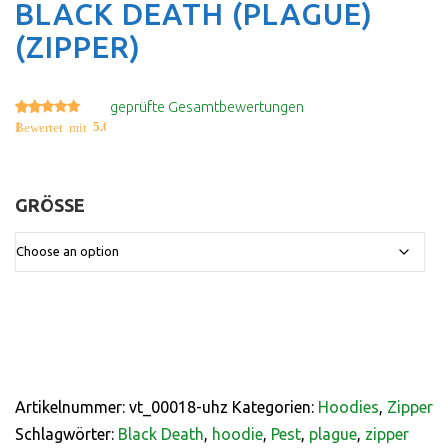
BLACK DEATH (PLAGUE)
(ZIPPER)
geprüfte Gesamtbewertungen
1
5.00
Bewertet mit
von 5, basierend auf
Kundenbewertung
GRÖSSE
:
Artikelnummer:
vt_00018-uhz
Kategorien:
Hoodies
,
Zipper
Schlagwörter:
Black Death
,
hoodie
,
Pest
,
plague
,
zipper