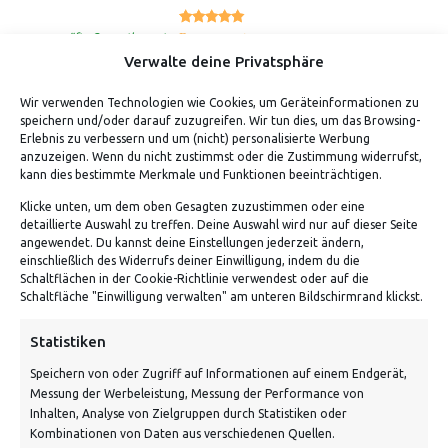
5.00
Bewertet mit
von 5
geprüfte Gesamtbewertungen
Verwalte deine Privatsphäre
Wir verwenden Technologien wie Cookies, um Geräteinformationen zu
speichern und/oder darauf zuzugreifen. Wir tun dies, um das Browsing-
Erlebnis zu verbessern und um (nicht) personalisierte Werbung
anzuzeigen. Wenn du nicht zustimmst oder die Zustimmung widerrufst,
kann dies bestimmte Merkmale und Funktionen beeinträchtigen.
Klicke unten, um dem oben Gesagten zuzustimmen oder eine
detaillierte Auswahl zu treffen. Deine Auswahl wird nur auf dieser Seite
ADRESSE
angewendet. Du kannst deine Einstellungen jederzeit ändern,
einschließlich des Widerrufs deiner Einwilligung, indem du die
Schaltflächen in der Cookie-Richtlinie verwendest oder auf die
Von Tiling GmbH
Schaltfläche "Einwilligung verwalten" am unteren Bildschirmrand klickst.
Bahnhofstraße 3, 06268 Nemsdorf-Göhrendorf
Statistiken
Kontakt: Mo - Fr von 10:00 bis 18:00 Uhr
Speichern von oder Zugriff auf Informationen auf einem Endgerät,
info@vontiling.de
Messung der Werbeleistung, Messung der Performance von
Inhalten, Analyse von Zielgruppen durch Statistiken oder
Kombinationen von Daten aus verschiedenen Quellen.